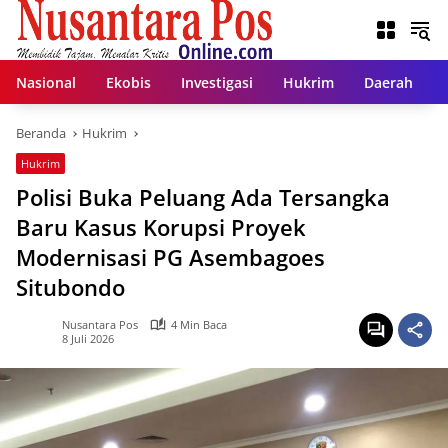
Langsung
ke
konten
Nasional
Ekobis
Investigasi
Hukrim
Daerah
Beranda
Hukrim
Hukrim
Polisi Buka Peluang Ada Tersangka
Baru Kasus Korupsi Proyek
Modernisasi PG Asembagoes
Situbondo
Nusantara Pos
4 Min Baca
8 Juli 2026