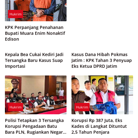
Hukrim
KPK Perpanjang Penahanan
Bupati Muara Enim Nonaktif
Edison
Hukrim
Hukrim
Kepala Bea Cukai Kediri Jadi
Kasus Dana Hibah Pokmas
Tersangka Baru Kasus Suap
Jatim : KPK Tahan 3 Penyuap
Importasi
Eks Ketua DPRD Jatim
Hukrim
Hukrim
Polisi Tetapkan 3 Tersangka
Korupsi Rp 387 Juta, Eks
Korupsi Pengadaan Batu
Kades di Langkat Dituntut
Bara PLN, Rugiankan Negara
2,5 Tahun Penjara
Rp 38,8 Miliar