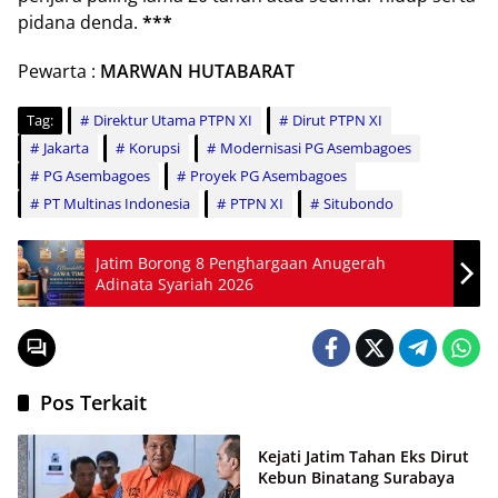
pidana denda.
***
Pewarta :
MARWAN HUTABARAT
Tag:
Direktur Utama PTPN XI
Dirut PTPN XI
Jakarta
Korupsi
Modernisasi PG Asembagoes
PG Asembagoes
Proyek PG Asembagoes
PT Multinas Indonesia
PTPN XI
Situbondo
Jatim Borong 8 Penghargaan Anugerah
Adinata Syariah 2026
Pos Terkait
Hukrim
Kejati Jatim Tahan Eks Dirut
Kebun Binatang Surabaya