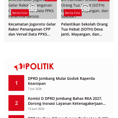
Berita Foto
Berita Foto
Kecamatan Jogoroto Gelar
Pelantikan Sekolah Orang
Rakor Penanganan CPP
Tua Hebat (SOTH) Desa
dan Verval Data PPKS
Janti, Mayangan, dan
Penerima Bansos
Sukosari
DPRD Jombang Mulai Godok Raperda
1
Kearsipan
7 Juli 2026
Komisi D DPRD Jombang Bahas RKA 2027,
2
Dorong Inovasi Layanan Ketenagakerjaan
Berbasis Desa
13 Juni 2026