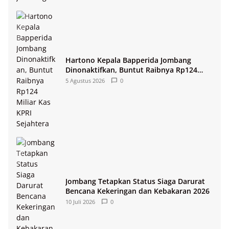
Hartono Kepala Bapperida Jombang
Dinonaktifkan, Buntut Raibnya Rp124
Miliar Kas KPRI Sejahtera
5 Agustus 2026
0
Jombang Tetapkan Status Siaga Darurat
Bencana Kekeringan dan Kebakaran 2026
10 Juli 2026
0