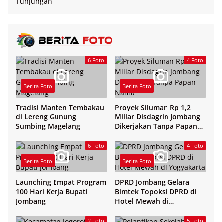
6 Foto
4 Foto
Berita Foto
Berita Foto
Tradisi Manten Tembakau
Proyek Siluman Rp 1,2
di Lereng Gunung
Miliar Disdagrin Jombang
Sumbing Magelang
Dikerjakan Tanpa Papan
Nama
6 Foto
4 Foto
Berita Foto
Berita Foto
Launching Empat Program
DPRD Jombang Gelara
100 Hari Kerja Bupati
Bimtek Topoksi DPRD di
Jombang
Hotel Mewah di
Yogyakarta
2 Foto
5 Foto