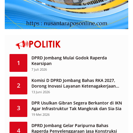
DPRD Jombang Mulai Godok Raperda
1
Kearsipan
7 Juli 2026
Komisi D DPRD Jombang Bahas RKA 2027,
2
Dorong Inovasi Layanan Ketenagakerjaan
Berbasis Desa
13 Juni 2026
DPR Usulkan Gibran Segera Berkantor di IKN
3
Agar Infrastruktur Tak Mangkrak dan Sia-Sia
19 Mei 2026
DPRD Jombang Gelar Paripurna Bahas
4
Raperda Penyelenggaraan Jasa Konstruksi