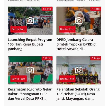
Nama
6 Foto
4 Foto
Berita Foto
Berita Foto
Launching Empat Program
DPRD Jombang Gelara
100 Hari Kerja Bupati
Bimtek Topoksi DPRD di
Jombang
Hotel Mewah di
Yogyakarta
2 Foto
5 Foto
Berita Foto
Berita Foto
Kecamatan Jogoroto Gelar
Pelantikan Sekolah Orang
Rakor Penanganan CPP
Tua Hebat (SOTH) Desa
dan Verval Data PPKS
Janti, Mayangan, dan
Penerima Bansos
Sukosari