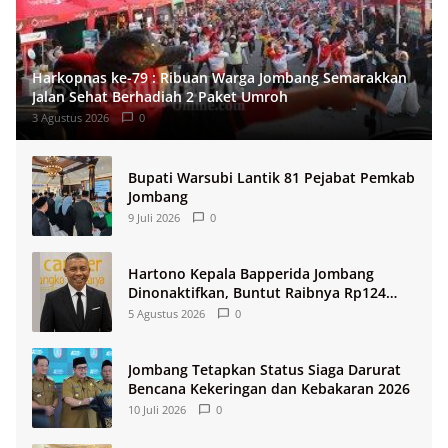
Harkopnas ke-79 : Ribuan Warga Jombang Semarakkan
Jalan Sehat Berhadiah 2 Paket Umroh
3 Agustus 2026
0
Bupati Warsubi Lantik 81 Pejabat Pemkab
Jombang
9 Juli 2026
0
Hartono Kepala Bapperida Jombang
Dinonaktifkan, Buntut Raibnya Rp124
Miliar Kas KPRI Sejahtera
5 Agustus 2026
0
Jombang Tetapkan Status Siaga Darurat
Bencana Kekeringan dan Kebakaran 2026
10 Juli 2026
0