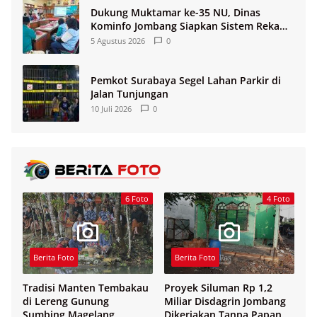
Dukung Muktamar ke-35 NU, Dinas
Kominfo Jombang Siapkan Sistem Rekam
Medis Digital dan Wifi Rakyat
5 Agustus 2026
0
Pemkot Surabaya Segel Lahan Parkir di
Jalan Tunjungan
10 Juli 2026
0
6 Foto
4 Foto
Berita Foto
Berita Foto
Tradisi Manten Tembakau
Proyek Siluman Rp 1,2
di Lereng Gunung
Miliar Disdagrin Jombang
Sumbing Magelang
Dikerjakan Tanpa Papan