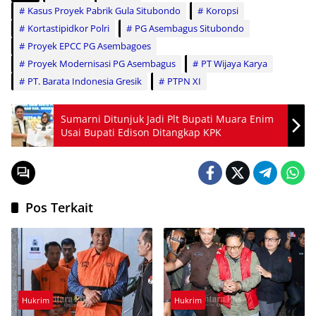
Kasus Proyek Pabrik Gula Situbondo
Koropsi
Kortastipidkor Polri
PG Asembagus Situbondo
Proyek EPCC PG Asembagoes
Proyek Modernisasi PG Asembagus
PT Wijaya Karya
PT. Barata Indonesia Gresik
PTPN XI
Sumarni Ditunjuk Jadi Plt Bupati Muara Enim
Usai Bupati Edison Ditangkap KPK
Pos Terkait
Hukrim
Hukrim