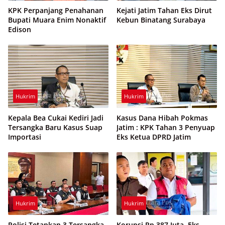
KPK Perpanjang Penahanan
Kejati Jatim Tahan Eks Dirut
Bupati Muara Enim Nonaktif
Kebun Binatang Surabaya
Edison
Hukrim
Hukrim
Kepala Bea Cukai Kediri Jadi
Kasus Dana Hibah Pokmas
Tersangka Baru Kasus Suap
Jatim : KPK Tahan 3 Penyuap
Importasi
Eks Ketua DPRD Jatim
Hukrim
Hukrim
Polisi Tetapkan 3 Tersangka
Korupsi Rp 387 Juta, Eks