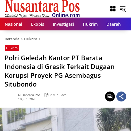
Langsung
ke
konten
Nasional
Ekobis
Investigasi
Hukrim
Daerah
Beranda
Hukrim
Hukrim
Polri Geledah Kantor PT Barata
Indonesia di Gresik Terkait Dugaan
Korupsi Proyek PG Asembagus
Situbondo
Nusantara Pos
2 Min Baca
10 Juni 2026