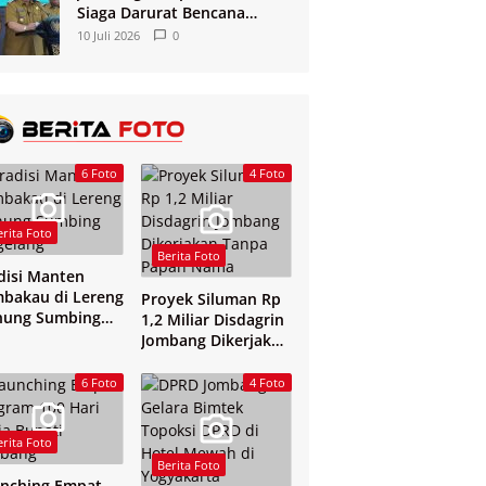
Siaga Darurat Bencana
Kekeringan dan Kebakaran
10 Juli 2026
0
2026
6 Foto
4 Foto
erita Foto
Berita Foto
disi Manten
bakau di Lereng
Proyek Siluman Rp
nung Sumbing
1,2 Miliar Disdagrin
elang
Jombang Dikerjakan
Tanpa Papan Nama
6 Foto
4 Foto
erita Foto
Berita Foto
nching Empat