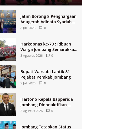
Jatim Borong 8 Penghargaan
Anugerah Adinata Syariah
2026
8 Juli 2026
0
Harkopnas ke-79 : Ribuan
Warga Jombang Semarakkan
Jalan Sehat Berhadiah 2
3 Agustus 2026
0
Paket Umroh
Bupati Warsubi Lantik 81
Pejabat Pemkab Jombang
9 Juli 2026
0
Hartono Kepala Bapperida
Jombang Dinonaktifkan,
Buntut Raibnya Rp124 Miliar
5 Agustus 2026
0
Kas KPRI Sejahtera
Jombang Tetapkan Status