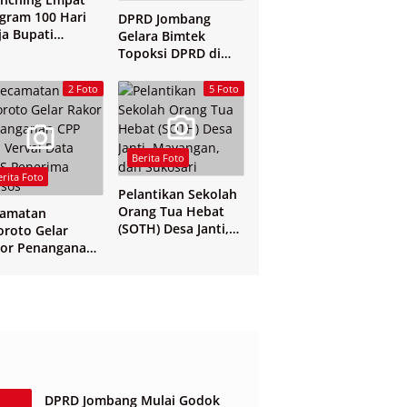
gram 100 Hari
DPRD Jombang
ja Bupati
Gelara Bimtek
mbang
Topoksi DPRD di
Hotel Mewah di
Yogyakarta
2 Foto
5 Foto
Berita Foto
erita Foto
Pelantikan Sekolah
Orang Tua Hebat
camatan
(SOTH) Desa Janti,
oroto Gelar
Mayangan, dan
or Penanganan
Sukosari
 dan Verval Data
S Penerima
sos
DPRD Jombang Mulai Godok