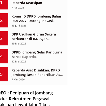
1
Raperda Kearsipan
7 Juli 2026
Komisi D DPRD Jombang Bahas
2
RKA 2027, Dorong Inovasi
Layanan Ketenagakerjaan
13 Juni 2026
Berbasis Desa
DPR Usulkan Gibran Segera
3
Berkantor di IKN Agar
Infrastruktur Tak Mangkrak dan
19 Mei 2026
Sia-Sia
DPRD Jombang Gelar Paripurna
4
Bahas Raperda
Penyelenggaraan Jasa
12 Mei 2026
Konstruksi
Raperda Aset Disahkan, DPRD
5
Jombang Desak Penertiban Aset
Dikuasai Pihak Ketiga
7 Mei 2026
DEO : Penipuan di Jombang
dus Rekrutmen Pegawai
aksaan Lewat Jalur Tikus