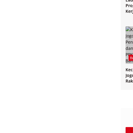
Pro
Ker
Jo
B
Ke
Jog
Rak
CPP
PPK
Ban