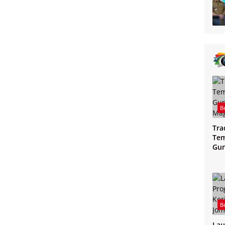
B
Tra
Tem
Gu
Mag
B
Lau