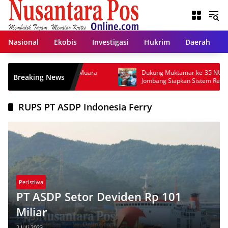
Langsung
ke
konten
Nasional
Ekobis
Investigasi
Hukrim
Daerah
g Penahanan Bupati Muara
Dukung Muktamar ke-35 NU, Dinas Ko
Breaking News
Edison
Jombang Siapkan Sistem Rekam Medis 
dan Wifi Rakyat
RUPS PT ASDP Indonesia Ferry
Peristiwa
PT ASDP Setor Deviden Rp 101
Miliar
2 Juli 2023