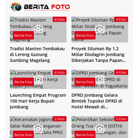
6 Foto
4 Foto
Berita Foto
Berita Foto
Tradisi Manten Tembakau
Proyek Siluman Rp 1,2
di Lereng Gunung
Miliar Disdagrin Jombang
Sumbing Magelang
Dikerjakan Tanpa Papan
Nama
6 Foto
4 Foto
Berita Foto
Berita Foto
Launching Empat Program
DPRD Jombang Gelara
100 Hari Kerja Bupati
Bimtek Topoksi DPRD di
Jombang
Hotel Mewah di
Yogyakarta
2 Foto
5 Foto
Berita Foto
Berita Foto