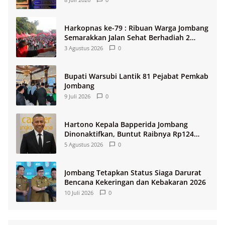
Harkopnas ke-79 : Ribuan Warga Jombang
Semarakkan Jalan Sehat Berhadiah 2
Paket Umroh
3 Agustus 2026
0
Bupati Warsubi Lantik 81 Pejabat Pemkab
Jombang
9 Juli 2026
0
Hartono Kepala Bapperida Jombang
Dinonaktifkan, Buntut Raibnya Rp124
Miliar Kas KPRI Sejahtera
5 Agustus 2026
0
Jombang Tetapkan Status Siaga Darurat
Bencana Kekeringan dan Kebakaran 2026
10 Juli 2026
0