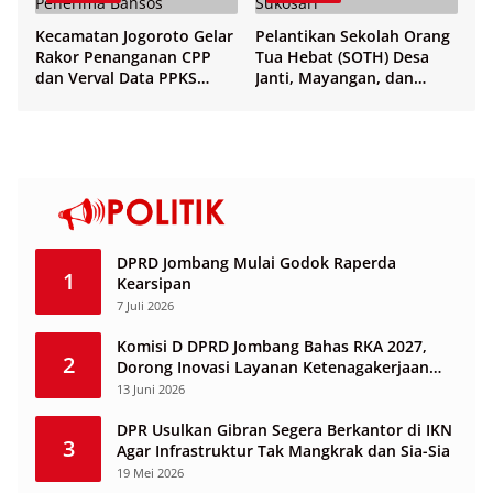
Kecamatan Jogoroto Gelar
Pelantikan Sekolah Orang
Rakor Penanganan CPP
Tua Hebat (SOTH) Desa
dan Verval Data PPKS
Janti, Mayangan, dan
Penerima Bansos
Sukosari
DPRD Jombang Mulai Godok Raperda
1
Kearsipan
7 Juli 2026
Komisi D DPRD Jombang Bahas RKA 2027,
2
Dorong Inovasi Layanan Ketenagakerjaan
Berbasis Desa
13 Juni 2026
DPR Usulkan Gibran Segera Berkantor di IKN
3
Agar Infrastruktur Tak Mangkrak dan Sia-Sia
19 Mei 2026