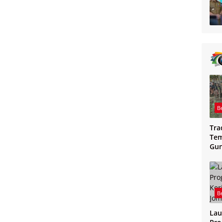
B
Tra
Tem
Gu
Mag
B
Lau