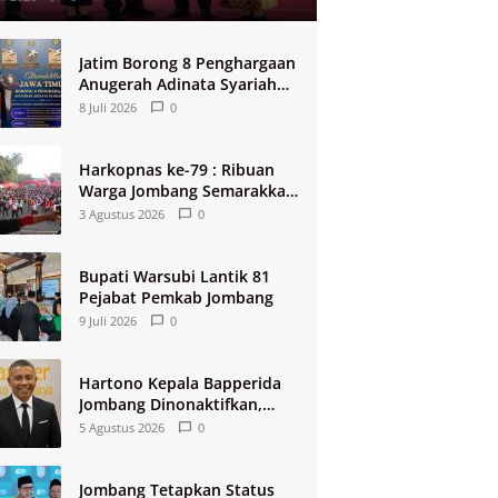
Jatim Borong 8 Penghargaan
Anugerah Adinata Syariah
2026
8 Juli 2026
0
Harkopnas ke-79 : Ribuan
Warga Jombang Semarakkan
Jalan Sehat Berhadiah 2
3 Agustus 2026
0
Paket Umroh
Bupati Warsubi Lantik 81
Pejabat Pemkab Jombang
9 Juli 2026
0
Hartono Kepala Bapperida
Jombang Dinonaktifkan,
Buntut Raibnya Rp124 Miliar
5 Agustus 2026
0
Kas KPRI Sejahtera
Jombang Tetapkan Status