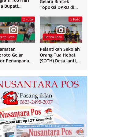
gram 100 Hari
Gelara Bimtek
ja Bupati
Topoksi DPRD di
mbang
Hotel Mewah di
Yogyakarta
2 Foto
5 Foto
erita Foto
Berita Foto
camatan
Pelantikan Sekolah
oroto Gelar
Orang Tua Hebat
or Penanganan
(SOTH) Desa Janti,
 dan Verval Data
Mayangan, dan
S Penerima
Sukosari
sos