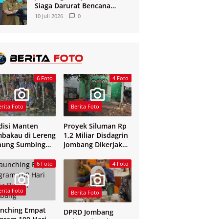
Siaga Darurat Bencana
Kekeringan dan Kebakaran
10 Juli 2026
0
2026
6 Foto
4 Foto
erita Foto
Berita Foto
disi Manten
Proyek Siluman Rp
bakau di Lereng
1,2 Miliar Disdagrin
nung Sumbing
Jombang Dikerjakan
elang
Tanpa Papan Nama
6 Foto
4 Foto
erita Foto
Berita Foto
nching Empat
DPRD Jombang