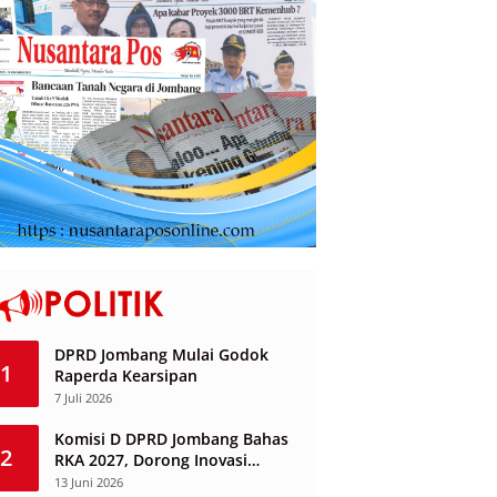
DPRD Jombang Mulai Godok
1
Raperda Kearsipan
7 Juli 2026
Komisi D DPRD Jombang Bahas
2
RKA 2027, Dorong Inovasi
Layanan Ketenagakerjaan
13 Juni 2026