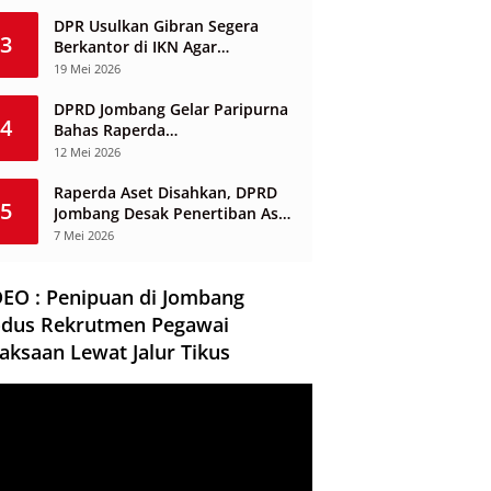
Berbasis Desa
DPR Usulkan Gibran Segera
3
Berkantor di IKN Agar
Infrastruktur Tak Mangkrak dan
19 Mei 2026
Sia-Sia
DPRD Jombang Gelar Paripurna
4
Bahas Raperda
Penyelenggaraan Jasa
12 Mei 2026
Konstruksi
Raperda Aset Disahkan, DPRD
5
Jombang Desak Penertiban Aset
Dikuasai Pihak Ketiga
7 Mei 2026
DEO : Penipuan di Jombang
dus Rekrutmen Pegawai
aksaan Lewat Jalur Tikus
ar