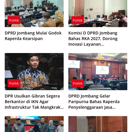
Politik
Politik
DPRD Jombang Mulai Godok
Komisi D DPRD Jombang
Raperda Kearsipan
Bahas RKA 2027, Dorong
Inovasi Layanan
Ketenagakerjaan Berbasis
Desa
Politik
Politik
DPR Usulkan Gibran Segera
DPRD Jombang Gelar
Berkantor di IKN Agar
Paripurna Bahas Raperda
Infrastruktur Tak Mangkrak
Penyelenggaraan Jasa
dan Sia-Sia
Konstruksi