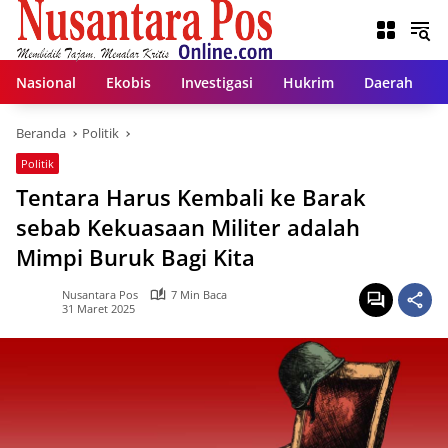
Langsung
ke
konten
Nasional
Ekobis
Investigasi
Hukrim
Daerah
Beranda
Politik
Politik
Tentara Harus Kembali ke Barak
sebab Kekuasaan Militer adalah
Mimpi Buruk Bagi Kita
Nusantara Pos
7 Min Baca
31 Maret 2025