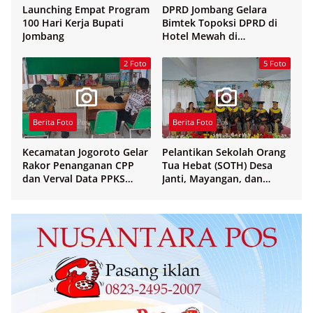
Launching Empat Program
DPRD Jombang Gelara
100 Hari Kerja Bupati
Bimtek Topoksi DPRD di
Jombang
Hotel Mewah di
Yogyakarta
2 Foto
5 Foto
Berita Foto
Berita Foto
Kecamatan Jogoroto Gelar
Pelantikan Sekolah Orang
Rakor Penanganan CPP
Tua Hebat (SOTH) Desa
dan Verval Data PPKS
Janti, Mayangan, dan
Penerima Bansos
Sukosari