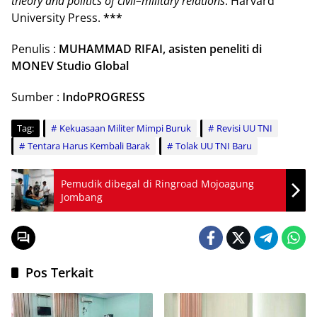
theory and politics of civil–military relations
. Harvard
University Press.
***
Penulis :
MUHAMMAD RIFAI, asisten peneliti di
MONEV Studio Global
Sumber :
IndoPROGRESS
Tag:
Kekuasaan Militer Mimpi Buruk
Revisi UU TNI
Tentara Harus Kembali Barak
Tolak UU TNI Baru
Pemudik dibegal di Ringroad Mojoagung
Jombang
Pos Terkait