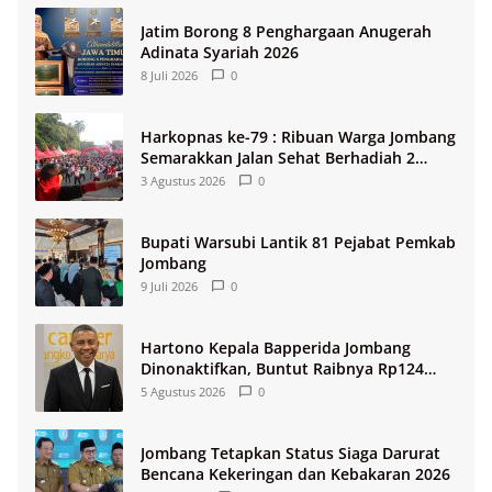
Jatim Borong 8 Penghargaan Anugerah
Adinata Syariah 2026
8 Juli 2026
0
Harkopnas ke-79 : Ribuan Warga Jombang
Semarakkan Jalan Sehat Berhadiah 2
Paket Umroh
3 Agustus 2026
0
Bupati Warsubi Lantik 81 Pejabat Pemkab
Jombang
9 Juli 2026
0
Hartono Kepala Bapperida Jombang
Dinonaktifkan, Buntut Raibnya Rp124
Miliar Kas KPRI Sejahtera
5 Agustus 2026
0
Jombang Tetapkan Status Siaga Darurat
Bencana Kekeringan dan Kebakaran 2026