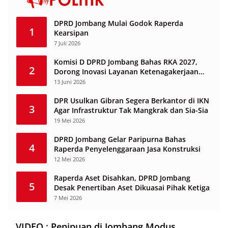
DPRD Jombang Mulai Godok Raperda
1
Kearsipan
7 Juli 2026
Komisi D DPRD Jombang Bahas RKA 2027,
2
Dorong Inovasi Layanan Ketenagakerjaan
Berbasis Desa
13 Juni 2026
DPR Usulkan Gibran Segera Berkantor di IKN
3
Agar Infrastruktur Tak Mangkrak dan Sia-Sia
19 Mei 2026
DPRD Jombang Gelar Paripurna Bahas
4
Raperda Penyelenggaraan Jasa Konstruksi
12 Mei 2026
Raperda Aset Disahkan, DPRD Jombang
5
Desak Penertiban Aset Dikuasai Pihak Ketiga
7 Mei 2026
VIDEO : Penipuan di Jombang Modus