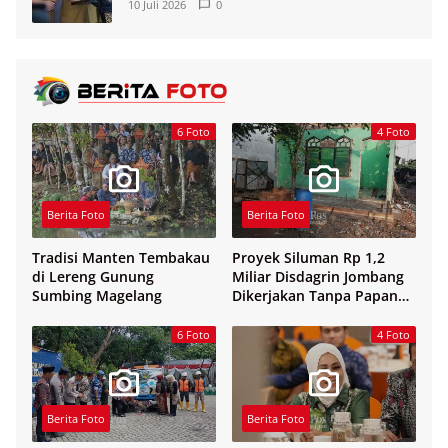
10 Juli 2026
0
6 Foto
4 Foto
Berita Foto
Berita Foto
Tradisi Manten Tembakau
Proyek Siluman Rp 1,2
di Lereng Gunung
Miliar Disdagrin Jombang
Sumbing Magelang
Dikerjakan Tanpa Papan
Nama
6 Foto
4 Foto
Berita Foto
Berita Foto