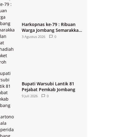
Harkopnas ke-79 : Ribuan
Warga Jombang Semarakkan
Jalan Sehat Berhadiah 2
3 Agustus 2026
0
Paket Umroh
Bupati Warsubi Lantik 81
Pejabat Pemkab Jombang
9 Juli 2026
0