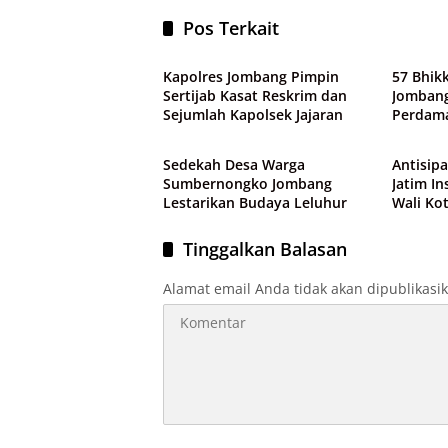
Pos Terkait
Daerah
Daerah
Kapolres Jombang Pimpin
57 Bhik
Sertijab Kasat Reskrim dan
Jombang
Sejumlah Kapolsek Jajaran
Perdama
Daerah
Daerah
Sedekah Desa Warga
Antisip
Sumbernongko Jombang
Jatim In
Lestarikan Budaya Leluhur
Wali Ko
Pertani
Tinggalkan Balasan
Alamat email Anda tidak akan dipublikasi