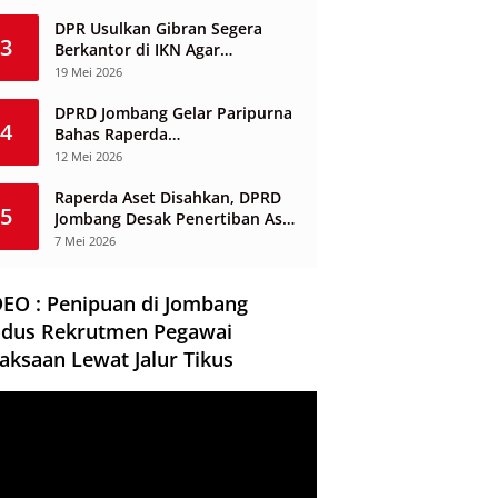
Berbasis Desa
DPR Usulkan Gibran Segera
3
Berkantor di IKN Agar
Infrastruktur Tak Mangkrak dan
19 Mei 2026
Sia-Sia
DPRD Jombang Gelar Paripurna
4
Bahas Raperda
Penyelenggaraan Jasa
12 Mei 2026
Konstruksi
Raperda Aset Disahkan, DPRD
5
Jombang Desak Penertiban Aset
Dikuasai Pihak Ketiga
7 Mei 2026
DEO : Penipuan di Jombang
dus Rekrutmen Pegawai
aksaan Lewat Jalur Tikus
ar