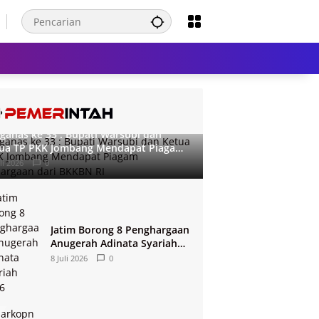
ganas ke 33 : Bupati Warsubi dan
ua TP PKK Jombang Mendapat Piagam
ghargaan dari BKKBN RI
li 2026
0
Jatim Borong 8 Penghargaan
Anugerah Adinata Syariah
2026
8 Juli 2026
0