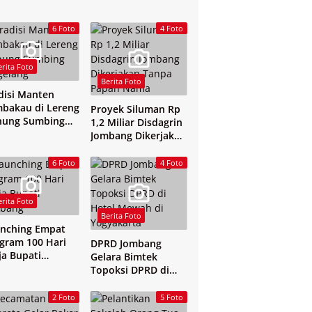
6 Foto
4 Foto
erita Foto
Berita Foto
disi Manten
bakau di Lereng
Proyek Siluman Rp
nung Sumbing
1,2 Miliar Disdagrin
elang
Jombang Dikerjakan
Tanpa Papan Nama
6 Foto
4 Foto
erita Foto
Berita Foto
nching Empat
gram 100 Hari
DPRD Jombang
ja Bupati
Gelara Bimtek
mbang
Topoksi DPRD di
Hotel Mewah di
Yogyakarta
2 Foto
5 Foto