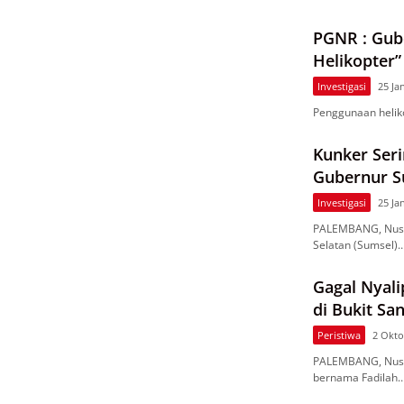
PGNR : Gube
Helikopter”
Investigasi
25 Ja
Penggunaan helik
Kunker Ser
Gubernur S
Investigasi
25 Ja
PALEMBANG, Nusa
Selatan (Sumsel)
Gagal Nyali
di Bukit Sa
Peristiwa
2 Okto
PALEMBANG, Nusa
bernama Fadilah