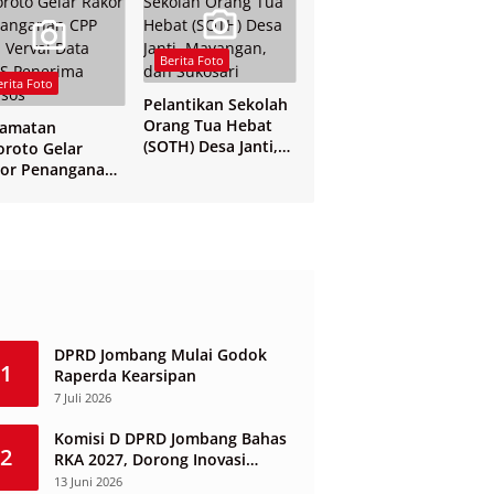
Berita Foto
erita Foto
Pelantikan Sekolah
Orang Tua Hebat
camatan
(SOTH) Desa Janti,
oroto Gelar
Mayangan, dan
or Penanganan
Sukosari
 dan Verval Data
S Penerima
sos
DPRD Jombang Mulai Godok
1
Raperda Kearsipan
7 Juli 2026
Komisi D DPRD Jombang Bahas
2
RKA 2027, Dorong Inovasi
Layanan Ketenagakerjaan
13 Juni 2026