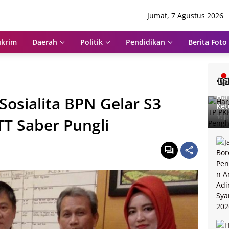
Jumat, 7 Agustus 2026
krim
Daerah
Politik
Pendidikan
Berita Foto
Har
Sosialita BPN Gelar S3
Ket
Pen
30 Ju
T Saber Pungli