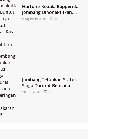
Hartono Kepala Bapperida
Jombang Dinonaktifkan,
Buntut Raibnya Rp124 Miliar
5 Agustus 2026
0
Kas KPRI Sejahtera
Jombang Tetapkan Status
Siaga Darurat Bencana
Kekeringan dan Kebakaran
10 Juli 2026
0
2026