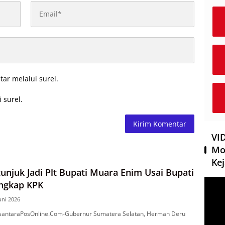
tar melalui surel.
 surel.
VI
Mo
Kej
unjuk Jadi Plt Bupati Muara Enim Usai Bupati
Pemut
angkap KPK
Video
uni 2026
antaraPosOnline.Com-Gubernur Sumatera Selatan, Herman Deru