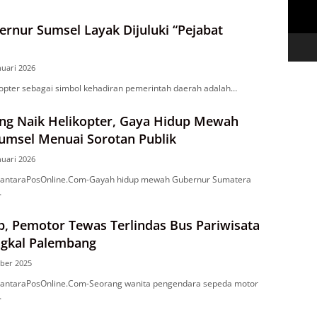
rnur Sumsel Layak Dijuluki “Pejabat
nuari 2026
opter sebagai simbol kehadiran pemerintah daerah adalah…
ing Naik Helikopter, Gaya Hidup Mewah
umsel Menuai Sorotan Publik
nuari 2026
ntaraPosOnline.Com-Gayah hidup mewah Gubernur Sumatera
…
p, Pemotor Tewas Terlindas Bus Pariwisata
ngkal Palembang
ber 2025
ntaraPosOnline.Com-Seorang wanita pengendara sepeda motor
…