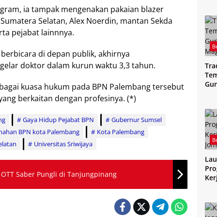
tagram, ia tampak mengenakan pakaian blazer
Sumatera Selatan, Alex Noerdin, mantan Sekda
ta pejabat lainnnya.
B
berbicara di depan publik, akhirnya
gelar doktor dalam kurun waktu 3,3 tahun.
Tra
Tem
Gu
sebagai kuasa hukum pada BPN Palembang tersebut
Mag
yang berkaitan dengan profesinya. (*)
ng
Gaya Hidup Pejabat BPN
Gubernur Sumsel
tanahan BPN kota Palembang
Kota Palembang
B
elatan
Universitas Sriwijaya
Lau
Pro
OTT Saber Pungli di Tanjungpinang
Ker
Jo