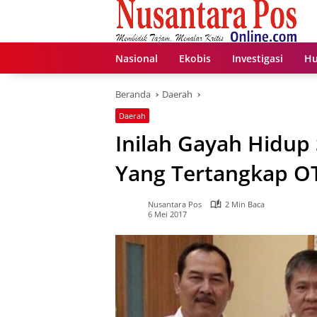
Langsung
ke
konten
Nasional
Ekobis
Investigasi
Hu
Beranda
Daerah
Daerah
Inilah Gayah Hidup 
Yang Tertangkap OT
Nusantara Pos
2 Min Baca
6 Mei 2017