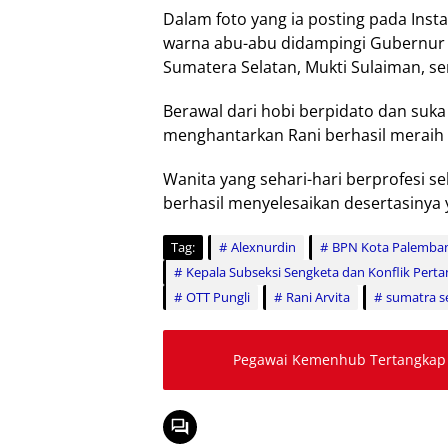
Dalam foto yang ia posting pada Ins
warna abu-abu didampingi Gubernur 
Sumatera Selatan, Mukti Sulaiman, ser
Berawal dari hobi berpidato dan suka 
menghantarkan Rani berhasil meraih 
Wanita yang sehari-hari berprofesi 
berhasil menyelesaikan desertasinya 
Tag:
Alexnurdin
BPN Kota Palemba
Kepala Subseksi Sengketa dan Konflik Per
OTT Pungli
Rani Arvita
sumatra s
Pegawai Kemenhub Tertangkap 