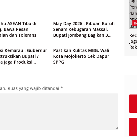
Daerah
5 Foto
khu ASEAN Tiba di
May Day 2026 : Ribuan Buruh
B
, Bawa Pesan
Senam Kebugaran Massal,
ian dan Toleransi
Bupati Jombang Bagikan 3
Ke
Daerah
Tiket Umroh Gratis
Jog
Rak
asi Kemarau : Gubernur
Pastikan Kulitas MBG, Wali
CPP
struksikan Bupati /
Kota Mojokerto Cek Dapur
PPK
ta Jaga Produksi
SPPG
Ban
an
kan.
Ruas yang wajib ditandai
*