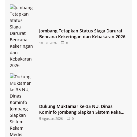
Jombang Tetapkan Status Siaga Darurat
Bencana Kekeringan dan Kebakaran 2026
10 Juli 2026
0
Dukung Muktamar ke-35 NU, Dinas
Kominfo Jombang Siapkan Sistem Rekam
Medis Digital dan Wifi Rakyat
5 Agustus 2026
0