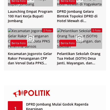
Berita Foto
Berita Foto
Launching Empat Program
DPRD Jombang Gelara
100 Hari Kerja Bupati
Bimtek Topoksi DPRD di
Jombang
Hotel Mewah di
Yogyakarta
2 Foto
5 Foto
Berita Foto
Berita Foto
Kecamatan Jogoroto Gelar
Pelantikan Sekolah Orang
Rakor Penanganan CPP
Tua Hebat (SOTH) Desa
dan Verval Data PPKS
Janti, Mayangan, dan
Penerima Bansos
Sukosari
DPRD Jombang Mulai Godok Raperda
1
Kearsipan