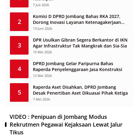
7 Juli 2026
Komisi D DPRD Jombang Bahas RKA 2027,
2
Dorong Inovasi Layanan Ketenagakerjaan
Berbasis Desa
13 Juni 2026
DPR Usulkan Gibran Segera Berkantor di IKN
3
Agar Infrastruktur Tak Mangkrak dan Sia-Sia
19 Mei 2026
DPRD Jombang Gelar Paripurna Bahas
4
Raperda Penyelenggaraan Jasa Konstruksi
12 Mei 2026
Raperda Aset Disahkan, DPRD Jombang
5
Desak Penertiban Aset Dikuasai Pihak Ketiga
7 Mei 2026
VIDEO : Penipuan di Jombang Modus
Rekrutmen Pegawai Kejaksaan Lewat Jalur
Tikus