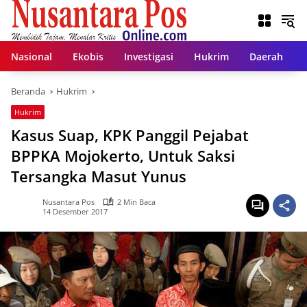
Langsung
ke
konten
Nasional
Ekobis
Investigasi
Hukrim
Daerah
Beranda
Hukrim
Hukrim
Kasus Suap, KPK Panggil Pejabat
BPPKA Mojokerto, Untuk Saksi
Tersangka Masut Yunus
Nusantara Pos
2 Min Baca
14 Desember 2017