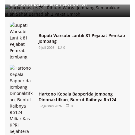
Jalan Sehat Berhadiah 2 Paket Umroh
3 Agustus 2026
0
Bupati Warsubi Lantik 81 Pejabat Pemkab
Jombang
9 Juli 2026
0
Hartono Kepala Bapperida Jombang
Dinonaktifkan, Buntut Raibnya Rp124
Miliar Kas KPRI Sejahtera
5 Agustus 2026
0