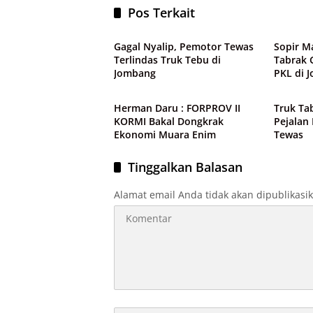
Pos Terkait
Peristiwa
Peristi
Gagal Nyalip, Pemotor Tewas
Sopir M
Terlindas Truk Tebu di
Tabrak 
Jombang
PKL di 
Peristiwa
Peristi
Herman Daru : FORPROV II
Truk Ta
KORMI Bakal Dongkrak
Pejalan 
Ekonomi Muara Enim
Tewas
Tinggalkan Balasan
Alamat email Anda tidak akan dipublikasi