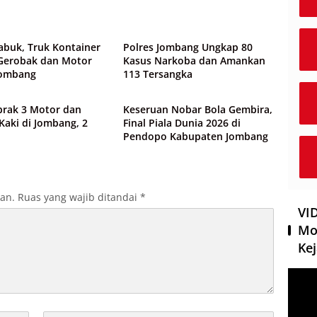
wa
Peristiwa
abuk, Truk Kontainer
Polres Jombang Ungkap 80
Gerobak dan Motor
Kasus Narkoba dan Amankan
Jombang
113 Tersangka
wa
Peristiwa
brak 3 Motor dan
Keseruan Nobar Bola Gembira,
Kaki di Jombang, 2
Final Piala Dunia 2026 di
Pendopo Kabupaten Jombang
kan.
Ruas yang wajib ditandai
*
VI
Mo
Kej
Pemut
Video