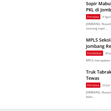
Sopir Mabu
PKL di Jom
Peristiwa
4 Agus
JOMBANG, Nusant
seorang sopir…
MPLS Sekol
Jombang Re
Pendidikan
30 J
MPLS merupakan k
Truk Tabrak
Tewas
Peristiwa
23 Juli
JOMBANG, Nusanta
boks…