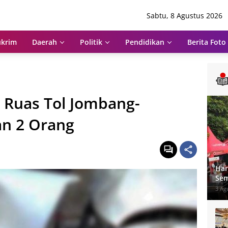
Sabtu, 8 Agustus 2026
krim
Daerah
Politik
Pendidikan
Berita Foto
 Ruas Tol Jombang-
an 2 Orang
Har
Sem
Um
3 Ag