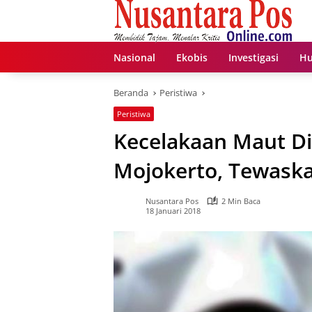
Langsung
ke
konten
Nasional
Ekobis
Investigasi
Hu
Beranda
Peristiwa
Peristiwa
Kecelakaan Maut Di
Mojokerto, Tewask
Nusantara Pos
2 Min Baca
18 Januari 2018