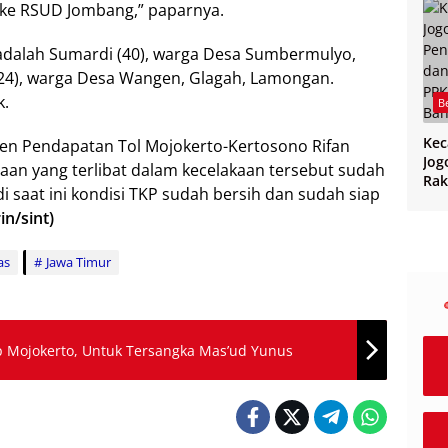
 ke RSUD Jombang,” paparnya.
adalah Sumardi (40), warga Desa Sumbermulyo,
(24), warga Desa Wangen, Glagah, Lamongan.
k.
B
Ke
n Pendapatan Tol Mojokerto-Kertosono Rifan
Jog
an yang terlibat dalam kecelakaan tersebut sudah
Rak
adi saat ini kondisi TKP sudah bersih dan sudah siap
CPP
rin/sint)
PPK
Ban
as
Jawa Timur
p Mojokerto, Untuk Tersangka Mas’ud Yunus