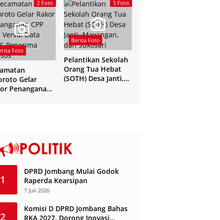
Yogyakarta
2 Foto
5 Foto
Berita Foto
erita Foto
Pelantikan Sekolah
Orang Tua Hebat
camatan
(SOTH) Desa Janti,
oroto Gelar
Mayangan, dan
or Penanganan
Sukosari
 dan Verval Data
S Penerima
sos
DPRD Jombang Mulai Godok
1
Raperda Kearsipan
7 Juli 2026
Komisi D DPRD Jombang Bahas
2
RKA 2027, Dorong Inovasi