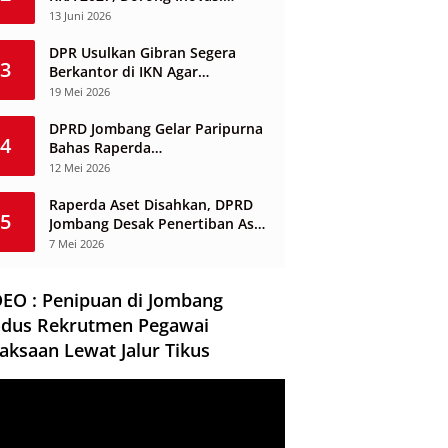
Layanan Ketenagakerjaan
13 Juni 2026
Berbasis Desa
DPR Usulkan Gibran Segera
3
Berkantor di IKN Agar
Infrastruktur Tak Mangkrak dan
19 Mei 2026
Sia-Sia
DPRD Jombang Gelar Paripurna
4
Bahas Raperda
Penyelenggaraan Jasa
12 Mei 2026
Konstruksi
Raperda Aset Disahkan, DPRD
5
Jombang Desak Penertiban Aset
Dikuasai Pihak Ketiga
7 Mei 2026
DEO : Penipuan di Jombang
dus Rekrutmen Pegawai
aksaan Lewat Jalur Tikus
ar