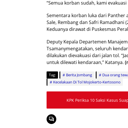
“Semua korban sudah, kami evakuasi
Sementara korban luka dari Panther 
Sale, Rembang dan Safri Ramadhani 
Keduanya dirawat di Puskesmas Pera
Deputy Kepala Departemen Manajeme
Tsamanymengatakan, seluruh kendara
dilakukan dievakuasi dari jalan tol. “J
untuk dilewati kendaraan,” Katanya.
(
Tag:
Berita Jombang
Dua orang tew
Kecelakaan Di Tol Mojokerto-Kertosono
KPK Periksa 10 Saksi Kasus Sua