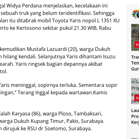
al Widya Perdana menjelaskan, kecelakaan ini
sebuah truk yang belum teridentifikasi. Sehingga
alan itu ditabrak mobil Toyota Yaris nopol L 1351 XU
rto ke Kertosono sekitar pukul 21.30 WIB, Rabu
B
kemudikan Mustafa Lazuardi (20), warga Dukuh
 hilang kendali. Selanjutnya Yaris dihantam Isuzu
Tra
Tem
earah. Yaris ringsek bagian depannya akibat
Gu
tol.
Mag
Yaris meninggal, sopirnya terluka. Sementara sopir
ingan,” Terang Inggal kepada wartawan.Kamis
B
Lau
alah Karyasa (86), warga Ploso, Tambaksari,
Pro
 warga Dukuh Kupang Timur, Pakis, Surabaya.
Ker
Jo
n dirujuk ke RSU dr Soetomo, Surabaya.