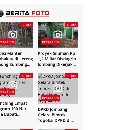
6 Foto
4 Foto
erita Foto
Berita Foto
disi Manten
Proyek Siluman Rp
bakau di Lereng
1,2 Miliar Disdagrin
nung Sumbing
Jombang Dikerjakan
elang
Tanpa Papan Nama
6 Foto
4 Foto
erita Foto
Berita Foto
nching Empat
gram 100 Hari
DPRD Jombang
ja Bupati
Gelara Bimtek
mbang
Topoksi DPRD di
Hotel Mewah di