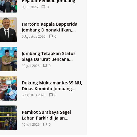
Pejabat Pemkab Jombang
9 Juli 2026
0
Hartono Kepala Bapperida
Jombang Dinonaktifkan,
Buntut Raibnya Rp124 Miliar
5 Agustus 2026
0
Kas KPRI Sejahtera
Jombang Tetapkan Status
Siaga Darurat Bencana
Kekeringan dan Kebakaran
10 Juli 2026
0
2026
Dukung Muktamar ke-35 NU,
Dinas Kominfo Jombang
Siapkan Sistem Rekam
5 Agustus 2026
0
Medis Digital dan Wifi
Rakyat
Pemkot Surabaya Segel
Lahan Parkir di Jalan
Tunjungan
10 Juli 2026
0