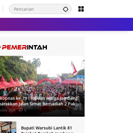
kopnas ke-79 : Ribuan Warga Jombang
arakkan Jalan Sehat Berhadiah 2 Paket
roh
ustus 2026
0
Bupati Warsubi Lantik 81