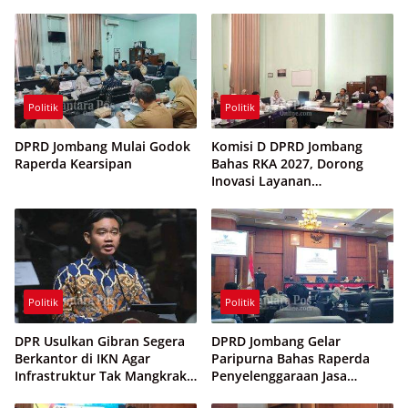
Politik
Politik
DPRD Jombang Mulai Godok
Komisi D DPRD Jombang
Raperda Kearsipan
Bahas RKA 2027, Dorong
Inovasi Layanan
Ketenagakerjaan Berbasis
Desa
Politik
Politik
DPR Usulkan Gibran Segera
DPRD Jombang Gelar
Berkantor di IKN Agar
Paripurna Bahas Raperda
Infrastruktur Tak Mangkrak
Penyelenggaraan Jasa
dan Sia-Sia
Konstruksi