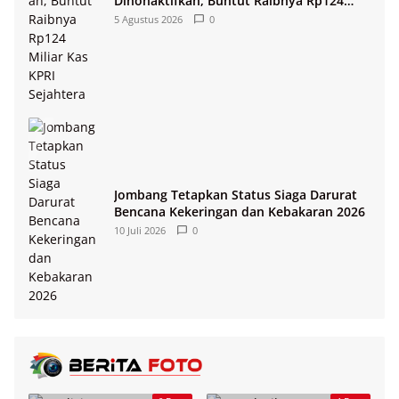
Dinonaktifkan, Buntut Raibnya Rp124
Miliar Kas KPRI Sejahtera
5 Agustus 2026
0
Jombang Tetapkan Status Siaga Darurat
Bencana Kekeringan dan Kebakaran 2026
10 Juli 2026
0