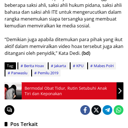
beberapa saksi ahli, saksi ahli hukum pidana, saksi ahli
bahasa dan saksi ahli ITE untuk mengerucutkan dalam
rangka menemukan siapa tersangka yang membuat
kemudian memviralkan ke media sosial.
“Demikian juga apabila ditemukan para pihak yang ikut
aktif dalam memviralkan video hoax tersebut juga akan
ditangani oleh penyidik,” Kata Dedi.
(bd)
Tag:
Berita Hoax
Jakarta
KPU
Mabes Polri
Panwaslu
Pemilu 2019
Bermodal Obat Tidur, Rutin Setubuhi Anak
Tiri dan Keponakan
Pos Terkait