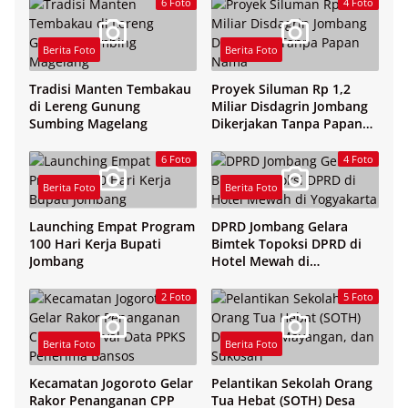
6 Foto
4 Foto
Berita Foto
Berita Foto
Tradisi Manten Tembakau
Proyek Siluman Rp 1,2
di Lereng Gunung
Miliar Disdagrin Jombang
Sumbing Magelang
Dikerjakan Tanpa Papan
Nama
6 Foto
4 Foto
Berita Foto
Berita Foto
Launching Empat Program
DPRD Jombang Gelara
100 Hari Kerja Bupati
Bimtek Topoksi DPRD di
Jombang
Hotel Mewah di
Yogyakarta
2 Foto
5 Foto
Berita Foto
Berita Foto
Kecamatan Jogoroto Gelar
Pelantikan Sekolah Orang
Rakor Penanganan CPP
Tua Hebat (SOTH) Desa