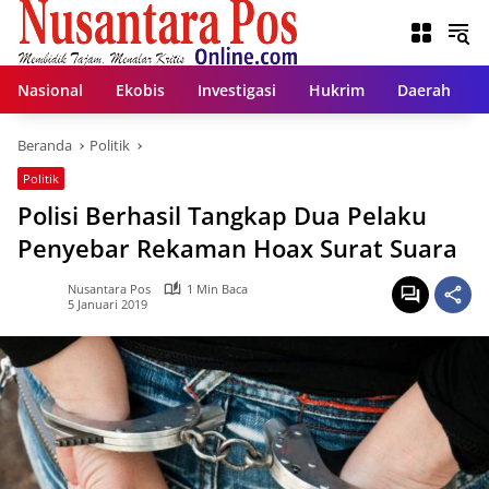
Langsung
ke
konten
Nasional
Ekobis
Investigasi
Hukrim
Daerah
Beranda
Politik
Politik
Polisi Berhasil Tangkap Dua Pelaku
Penyebar Rekaman Hoax Surat Suara
Nusantara Pos
1 Min Baca
5 Januari 2019