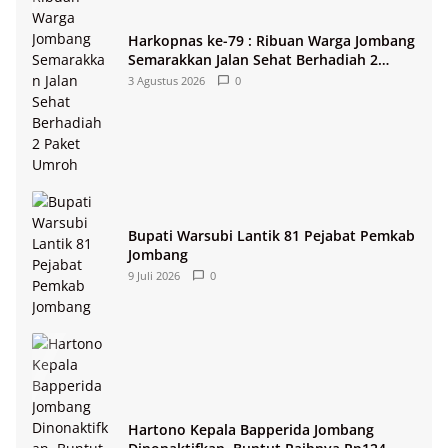
Harkopnas ke-79 : Ribuan Warga Jombang
Semarakkan Jalan Sehat Berhadiah 2
Paket Umroh
3 Agustus 2026
0
Bupati Warsubi Lantik 81 Pejabat Pemkab
Jombang
9 Juli 2026
0
Hartono Kepala Bapperida Jombang