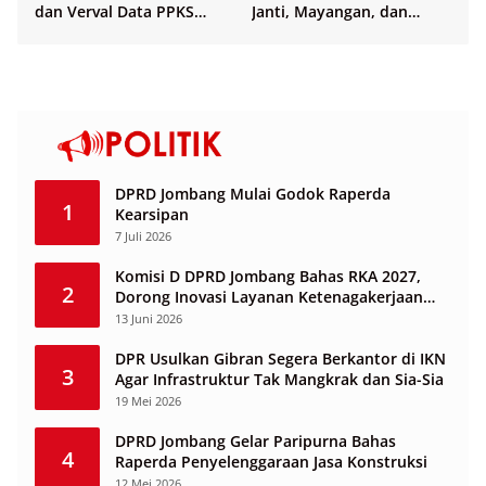
dan Verval Data PPKS
Janti, Mayangan, dan
Penerima Bansos
Sukosari
DPRD Jombang Mulai Godok Raperda
1
Kearsipan
7 Juli 2026
Komisi D DPRD Jombang Bahas RKA 2027,
2
Dorong Inovasi Layanan Ketenagakerjaan
Berbasis Desa
13 Juni 2026
DPR Usulkan Gibran Segera Berkantor di IKN
3
Agar Infrastruktur Tak Mangkrak dan Sia-Sia
19 Mei 2026
DPRD Jombang Gelar Paripurna Bahas
4
Raperda Penyelenggaraan Jasa Konstruksi
12 Mei 2026