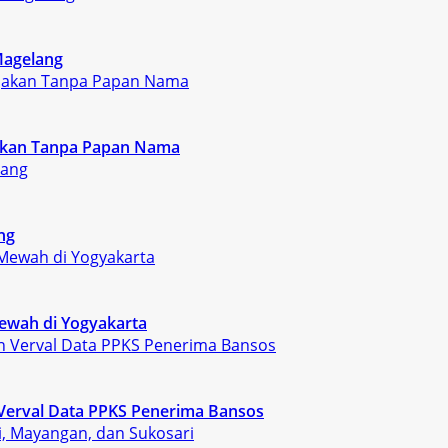
Magelang
rjakan Tanpa Papan Nama
ng
ewah di Yogyakarta
Verval Data PPKS Penerima Bansos