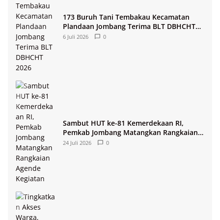
173 Buruh Tani Tembakau Kecamatan
Plandaan Jombang Terima BLT DBHCHT
2026
6 Juli 2026
0
Sambut HUT ke-81 Kemerdekaan RI,
Pemkab Jombang Matangkan Rangkaian
Agende Kegiatan
24 Juli 2026
0