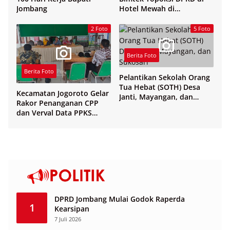
Jombang
Hotel Mewah di
Yogyakarta
2 Foto
5 Foto
Berita Foto
Berita Foto
Pelantikan Sekolah Orang
Tua Hebat (SOTH) Desa
Kecamatan Jogoroto Gelar
Janti, Mayangan, dan
Rakor Penanganan CPP
Sukosari
dan Verval Data PPKS
Penerima Bansos
DPRD Jombang Mulai Godok Raperda
1
Kearsipan
7 Juli 2026