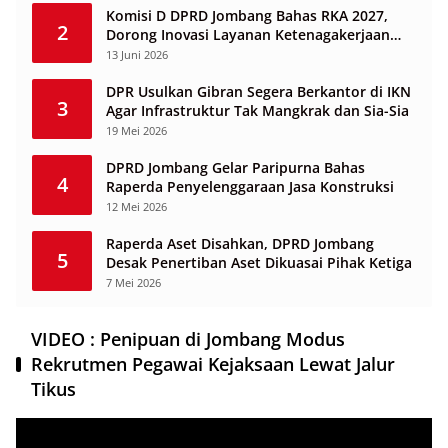
Komisi D DPRD Jombang Bahas RKA 2027,
2
Dorong Inovasi Layanan Ketenagakerjaan
Berbasis Desa
13 Juni 2026
DPR Usulkan Gibran Segera Berkantor di IKN
3
Agar Infrastruktur Tak Mangkrak dan Sia-Sia
19 Mei 2026
DPRD Jombang Gelar Paripurna Bahas
4
Raperda Penyelenggaraan Jasa Konstruksi
12 Mei 2026
Raperda Aset Disahkan, DPRD Jombang
5
Desak Penertiban Aset Dikuasai Pihak Ketiga
7 Mei 2026
VIDEO : Penipuan di Jombang Modus
Rekrutmen Pegawai Kejaksaan Lewat Jalur
Tikus
Pemutar