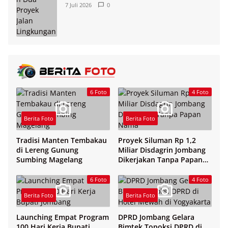
7 Juli 2026
0
6 Foto
4 Foto
Berita Foto
Berita Foto
Tradisi Manten Tembakau
Proyek Siluman Rp 1,2
di Lereng Gunung
Miliar Disdagrin Jombang
Sumbing Magelang
Dikerjakan Tanpa Papan
Nama
6 Foto
4 Foto
Berita Foto
Berita Foto
Launching Empat Program
DPRD Jombang Gelara
100 Hari Kerja Bupati
Bimtek Topoksi DPRD di