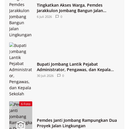
Tingkatkan Akses Warga, Pemdes
Jarakkulon Jombang Bangun Jalan
Lingkungan
6 Juli 2026
0
Bupati Jombang Lantik Pejabat
Administrator, Pengawas, dan Kepala
Sekolah
30 Juli 2026
0
6 Foto
Pemdes Janti Jombang Rampungkan Dua
Proyek Jalan Lingkungan