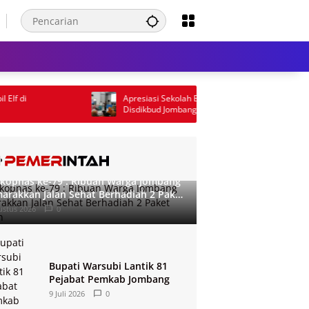
Apresiasi Sekolah Berkinerja Terbaik,
Sem
Disdikbud Jombang Gelar Pembekalan RKAS
Ber
dan Tekankan Akuntabilita
20
kopnas ke-79 : Ribuan Warga Jombang
arakkan Jalan Sehat Berhadiah 2 Paket
roh
ustus 2026
0
Bupati Warsubi Lantik 81
Pejabat Pemkab Jombang
9 Juli 2026
0