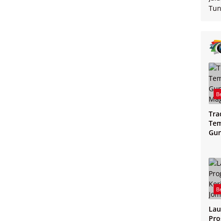
B
Tra
Tem
Gu
Mag
B
Lau
Pro