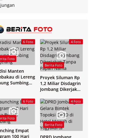
6 Foto
4 Foto
erita Foto
Berita Foto
disi Manten
bakau di Lereng
Proyek Siluman Rp
nung Sumbing
1,2 Miliar Disdagrin
elang
Jombang Dikerjakan
Tanpa Papan Nama
6 Foto
4 Foto
erita Foto
Berita Foto
nching Empat
gram 100 Hari
DPRD Jombang