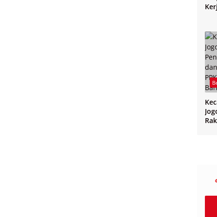
Ker
Jo
B
Ke
Jog
Rak
CPP
PPK
Ban