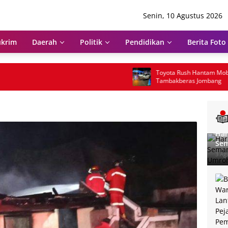
Senin, 10 Agustus 2026
krim
Daerah
Politik
Pendidikan
Berita Foto
Toyota Rush Hantam Mobil Elf di
Tambakberas Jombang
Har
Sem
Um
3 Ag