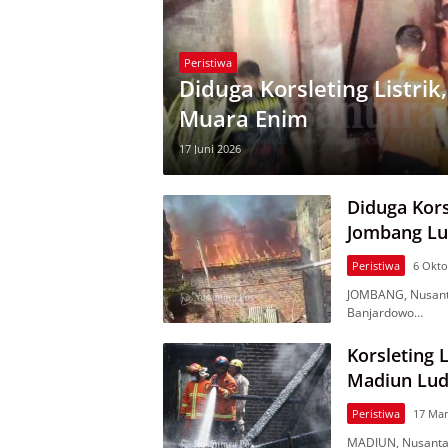
Peristiwa
Diduga Korsleting Listri
Muara Enim
17 Juni 2026
Diduga Kors
Jombang Lu
Peristiwa
6 Okto
JOMBANG, Nusanta
Banjardowo…
Korsleting 
Madiun Lud
Peristiwa
17 Mar
MADIUN, Nusantar