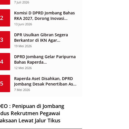
7 Juli 2026
Komisi D DPRD Jombang Bahas
2
RKA 2027, Dorong Inovasi
Layanan Ketenagakerjaan
13 Juni 2026
Berbasis Desa
DPR Usulkan Gibran Segera
3
Berkantor di IKN Agar
Infrastruktur Tak Mangkrak dan
19 Mei 2026
Sia-Sia
DPRD Jombang Gelar Paripurna
4
Bahas Raperda
Penyelenggaraan Jasa
12 Mei 2026
Konstruksi
Raperda Aset Disahkan, DPRD
5
Jombang Desak Penertiban Aset
Dikuasai Pihak Ketiga
7 Mei 2026
DEO : Penipuan di Jombang
dus Rekrutmen Pegawai
aksaan Lewat Jalur Tikus