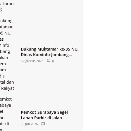
Dukung Muktamar ke-35 NU,
Dinas Kominfo Jombang
Siapkan Sistem Rekam
5 Agustus 2026
0
Medis Digital dan Wifi
Rakyat
Pemkot Surabaya Segel
Lahan Parkir di Jalan
Tunjungan
10 Juli 2026
0