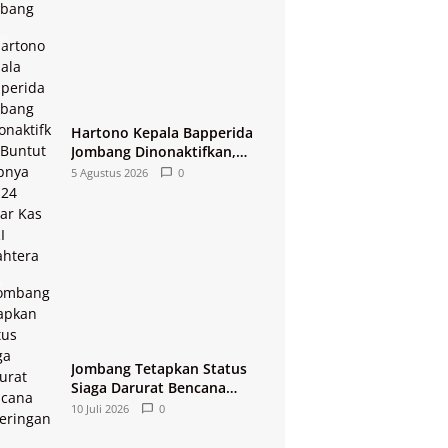
Hartono Kepala Bapperida
Jombang Dinonaktifkan,
Buntut Raibnya Rp124 Miliar
5 Agustus 2026
0
Kas KPRI Sejahtera
Jombang Tetapkan Status
Siaga Darurat Bencana
Kekeringan dan Kebakaran
10 Juli 2026
0
2026