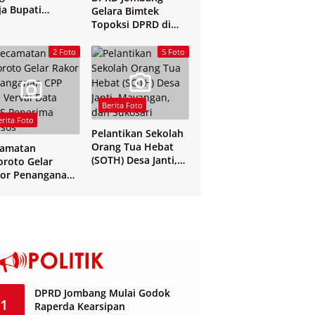
ja Bupati
Gelara Bimtek
mbang
Topoksi DPRD di
Hotel Mewah di
Yogyakarta
2 Foto
5 Foto
Berita Foto
erita Foto
Pelantikan Sekolah
Orang Tua Hebat
camatan
(SOTH) Desa Janti,
oroto Gelar
Mayangan, dan
or Penanganan
Sukosari
 dan Verval Data
S Penerima
sos
DPRD Jombang Mulai Godok
1
Raperda Kearsipan