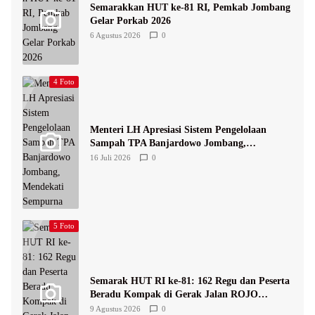
Semarakkan HUT ke-81 RI, Pemkab Jombang
Gelar Porkab 2026
6 Agustus 2026
0
4 Foto
Menteri LH Apresiasi Sistem Pengelolaan
Sampah TPA Banjardowo Jombang,
Mendekati Sempurna
16 Juli 2026
0
5 Foto
Semarak HUT RI ke-81: 162 Regu dan Peserta
Beradu Kompak di Gerak Jalan ROJO
Jombang 2026
9 Agustus 2026
0