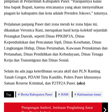
pimpinan di Pemerintah Kabupaten Paser. “Harapannya kalau
bisa bapak Bupati, karena rencananya yang akan menyerahkan
piagam ke kabupaten dan kota adalah Presiden Jokowi,” tuturnya.
Perjalanan panjang Paser dari zona merah ke zona hijau ini,
dikatakan Veronica Rani, merupakan hasil kerja kolektif sejumlah
Perangkat Daerah, seperti Dinas PPKBP3A, Dinas
Kependudukan dan Pencatatan Sipil, Dinas Kesehatan, Dinas
Lingkungan Hidup, Dinas Perumahan, Kawasan Pemukiman dan
Pertanahan, Dinas Pendidikan dan Kebudayaan, Dinas Tenaga
Kerja dan Transmigrasi dan Dinas Sosial.
Selain itu ada juga keterlibatan secara aktif dari PLN Ranting
Tanah Grogot, PDAM Tirta Kandilo, Polres Paser khususnya
Satuan Reserse Kriminal, dan P2TP2A Paser.
(aks)
Tag:
Berita Kabupaten Paser
HAM
Kalimantan timur
Plengsengan Ambrol, Jembatan Penghubung Antar