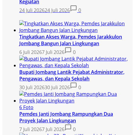
Kegiatan
24 Juli 2026
24 Juli 2026
0
Tingkatkan Akses Warga, Pemdes Jarakkulon
Jombang Bangun Jalan Lingkungan
6 Juli 2026
7 Juli 2026
0
Bupati Jombang Lantik Pejabat Administrator,
Pengawas, dan Kepala Sekolah
30 Juli 2026
30 Juli 2026
0
6 Foto
Pemdes Janti Jombang Rampungkan Dua
Proyek Jalan Lingkungan
7 Juli 2026
7 Juli 2026
0