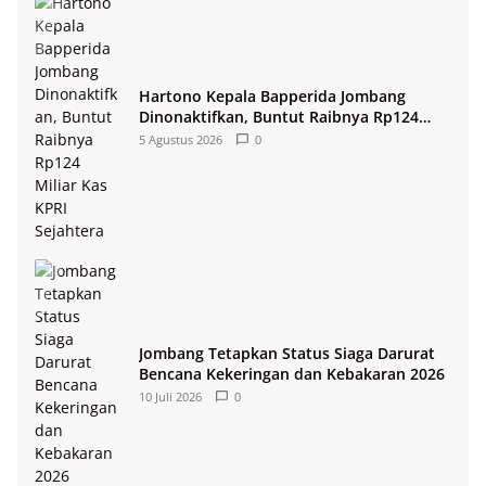
Hartono Kepala Bapperida Jombang
Dinonaktifkan, Buntut Raibnya Rp124
Miliar Kas KPRI Sejahtera
5 Agustus 2026
0
Jombang Tetapkan Status Siaga Darurat
Bencana Kekeringan dan Kebakaran 2026
10 Juli 2026
0