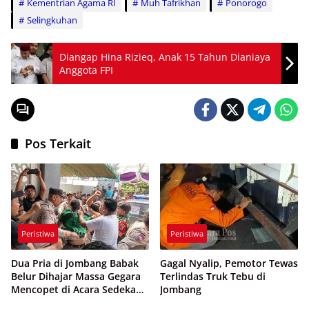
Kementrian Agama RI
Muh Tafrikhan
Ponorogo
Selingkuhan
Diangap Hina Rizieq, Anak 15 Tahun Dianiaya
Anggota FPI
Pos Terkait
Peristiwa
Peristiwa
Dua Pria di Jombang Babak
Gagal Nyalip, Pemotor Tewas
Belur Dihajar Massa Gegara
Terlindas Truk Tebu di
Mencopet di Acara Sedekah
Jombang
Desa