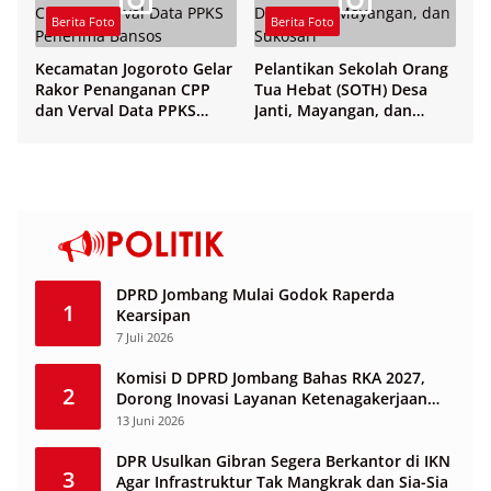
Berita Foto
Berita Foto
Kecamatan Jogoroto Gelar
Pelantikan Sekolah Orang
Rakor Penanganan CPP
Tua Hebat (SOTH) Desa
dan Verval Data PPKS
Janti, Mayangan, dan
Penerima Bansos
Sukosari
DPRD Jombang Mulai Godok Raperda
1
Kearsipan
7 Juli 2026
Komisi D DPRD Jombang Bahas RKA 2027,
2
Dorong Inovasi Layanan Ketenagakerjaan
Berbasis Desa
13 Juni 2026
DPR Usulkan Gibran Segera Berkantor di IKN
3
Agar Infrastruktur Tak Mangkrak dan Sia-Sia