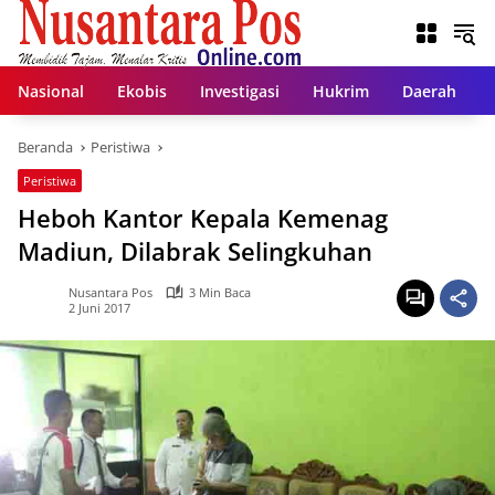
Langsung
ke
konten
Nasional
Ekobis
Investigasi
Hukrim
Daerah
Beranda
Peristiwa
Peristiwa
Heboh Kantor Kepala Kemenag
Madiun, Dilabrak Selingkuhan
Nusantara Pos
3 Min Baca
2 Juni 2017