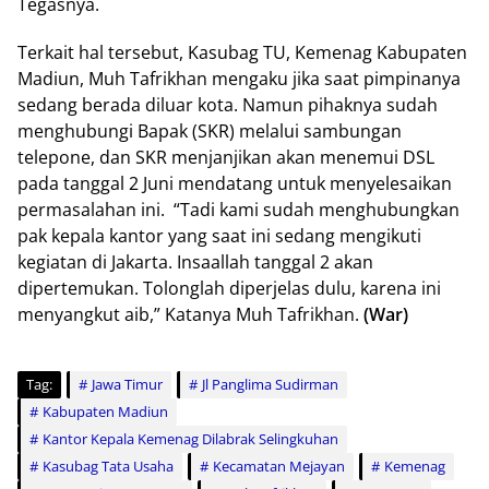
Tegasnya.
Terkait hal tersebut, Kasubag TU, Kemenag Kabupaten
Madiun, Muh Tafrikhan mengaku jika saat pimpinanya
sedang berada diluar kota. Namun pihaknya sudah
menghubungi Bapak (SKR) melalui sambungan
telepone, dan SKR menjanjikan akan menemui DSL
pada tanggal 2 Juni mendatang untuk menyelesaikan
permasalahan ini. “Tadi kami sudah menghubungkan
pak kepala kantor yang saat ini sedang mengikuti
kegiatan di Jakarta. Insaallah tanggal 2 akan
dipertemukan. Tolonglah diperjelas dulu, karena ini
menyangkut aib,” Katanya Muh Tafrikhan.
(War)
Tag:
Jawa Timur
Jl Panglima Sudirman
Kabupaten Madiun
Kantor Kepala Kemenag Dilabrak Selingkuhan
Kasubag Tata Usaha
Kecamatan Mejayan
Kemenag