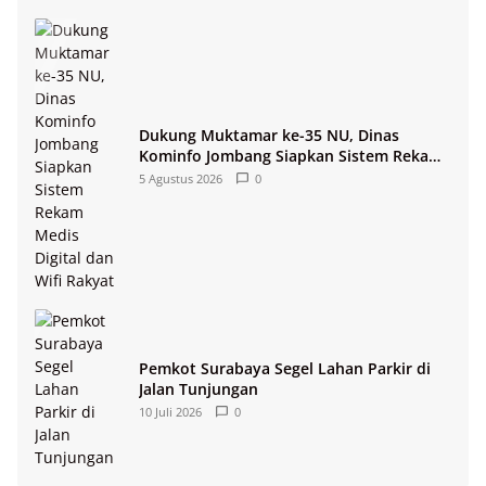
Dukung Muktamar ke-35 NU, Dinas
Kominfo Jombang Siapkan Sistem Rekam
Medis Digital dan Wifi Rakyat
5 Agustus 2026
0
Pemkot Surabaya Segel Lahan Parkir di
Jalan Tunjungan
10 Juli 2026
0