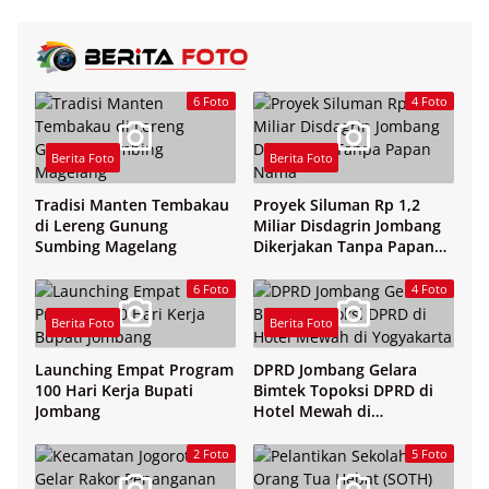
6 Foto
4 Foto
Berita Foto
Berita Foto
Tradisi Manten Tembakau
Proyek Siluman Rp 1,2
di Lereng Gunung
Miliar Disdagrin Jombang
Sumbing Magelang
Dikerjakan Tanpa Papan
Nama
6 Foto
4 Foto
Berita Foto
Berita Foto
Launching Empat Program
DPRD Jombang Gelara
100 Hari Kerja Bupati
Bimtek Topoksi DPRD di
Jombang
Hotel Mewah di
Yogyakarta
2 Foto
5 Foto