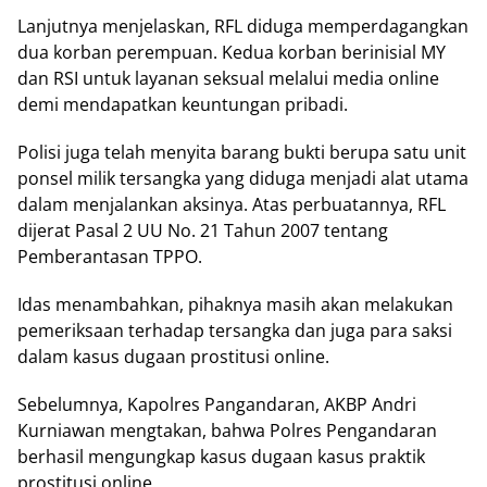
Lanjutnya menjelaskan, RFL diduga memperdagangkan
dua korban perempuan. Kedua korban berinisial MY
dan RSI untuk layanan seksual melalui media online
demi mendapatkan keuntungan pribadi.
Polisi juga telah menyita barang bukti berupa satu unit
ponsel milik tersangka yang diduga menjadi alat utama
dalam menjalankan aksinya. Atas perbuatannya, RFL
dijerat Pasal 2 UU No. 21 Tahun 2007 tentang
Pemberantasan TPPO.
Idas menambahkan, pihaknya masih akan melakukan
pemeriksaan terhadap tersangka dan juga para saksi
dalam kasus dugaan prostitusi online.
Sebelumnya, Kapolres Pangandaran, AKBP Andri
Kurniawan mengtakan, bahwa Polres Pengandaran
berhasil mengungkap kasus dugaan kasus praktik
prostitusi online.