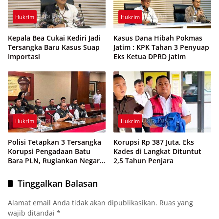
Hukrim
Hukrim
Kepala Bea Cukai Kediri Jadi
Kasus Dana Hibah Pokmas
Tersangka Baru Kasus Suap
Jatim : KPK Tahan 3 Penyuap
Importasi
Eks Ketua DPRD Jatim
Hukrim
Hukrim
Polisi Tetapkan 3 Tersangka
Korupsi Rp 387 Juta, Eks
Korupsi Pengadaan Batu
Kades di Langkat Dituntut
Bara PLN, Rugiankan Negara
2,5 Tahun Penjara
Rp 38,8 Miliar
Tinggalkan Balasan
Alamat email Anda tidak akan dipublikasikan.
Ruas yang
wajib ditandai
*