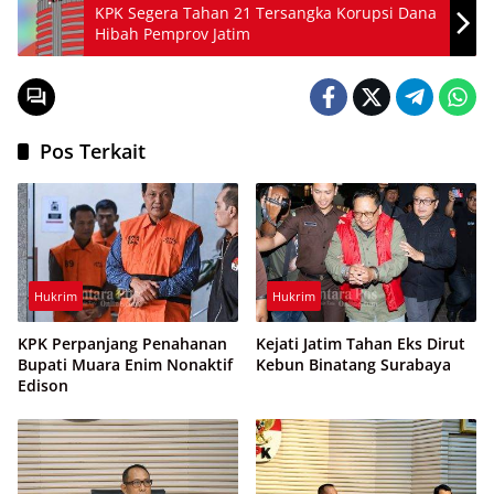
KPK Segera Tahan 21 Tersangka Korupsi Dana
Hibah Pemprov Jatim
Pos Terkait
Hukrim
Hukrim
KPK Perpanjang Penahanan
Kejati Jatim Tahan Eks Dirut
Bupati Muara Enim Nonaktif
Kebun Binatang Surabaya
Edison