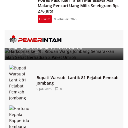
Polres Pasuruan Tahan Mahasiswa Asal
Malang Pencuri Uang Milik Selebgram Rp.
276 Juta
Hukrim
9 Februari 2025
Harkopnas ke-79 : Ribuan Warga Jombang Semarakkan
Jalan Sehat Berhadiah 2 Paket Umroh
3 Agustus 2026
0
Bupati Warsubi Lantik 81 Pejabat Pemkab
Jombang
9 Juli 2026
0