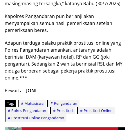
masing-masing tersangka,” katanya Rabu (30/7/2025).
Kapolres Pangandaran pun berjanji akan
menyampaikan semua hasil pemeriksaan setelah
pemeriksaan beres.
Adapun terduga pelaku praktik prostitusi online yang
Polres Pangandaran amankan, antaranya adalah
berinisial DAM (karyawan hotel), RP dan GG (joki
pengantar). Sedangkan 2 wanita berinisial RSI, dan MY
diduga berperan sebagai pekerja praktik prostitusi
online.
***
Pewarta :
JONI
Tag:
Mahasiswa
Pengandaran
Polres Pengandaran
Prostitusi
Prostitusi Online
Prostitusi Online Pengandaran