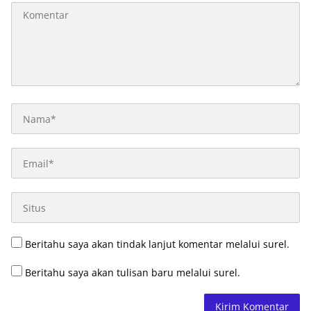
Beritahu saya akan tindak lanjut komentar melalui surel.
Beritahu saya akan tulisan baru melalui surel.