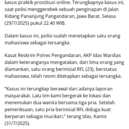
kasus praktik prostitusi online. Terungkapnya kasus ini,
saat polisi menggerebek sebuah penginapan di Jalan
Kidang Pananjung Pangandaran, Jawa Barat, Selasa
(29/7/2025) pukul 22.40 WIB.
Dalam kasus ini, polisi sudah menetapkan satu orang
mahasiswa sebagai tersangka.
Kasat Reskrim Polres Pengandaran, AKP Idas Wardias
dalam keteranganya mengatakan, dari lima orang yang
diamankan, satu orang berinisial RFL (23), berstatus
mahasiswa, telah resmi ditetapkan sebagai tersangka.
“Kasus ini terungkap berawal dari adanya laporan
masyarakat. Lalu tim kami bergerak ke lokasi dan
menemukan dua wanita bersama tiga pria. Setelah
pemeriksaan, satu pria berinisial RFL diduga kuat
berperan sebagai mucikari,” terang Idas, Kamis
(31/7/2025).