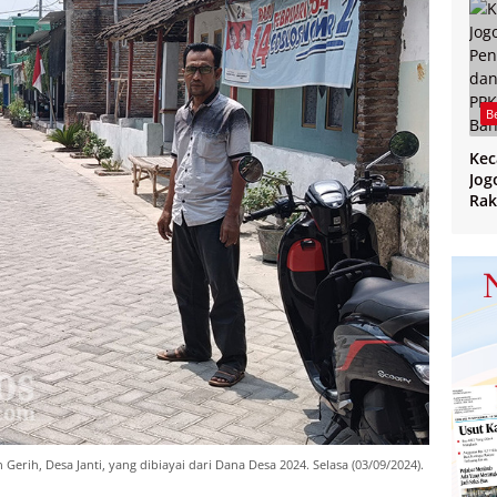
B
Ke
Jog
Rak
CPP
PPK
Ban
Gerih, Desa Janti, yang dibiayai dari Dana Desa 2024. Selasa (03/09/2024).