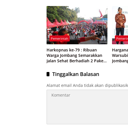
Digital 
Pemerintah
Pemeri
Harkopnas ke-79 : Ribuan
Hargana
Warga Jombang Semarakkan
Warsubi
Jalan Sehat Berhadiah 2 Paket
Jomban
Umroh
Penghar
Tinggalkan Balasan
Alamat email Anda tidak akan dipublikasi