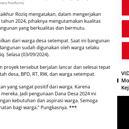
ntara Pos/Rurin).
, Saikhur Roziq mengatakan, dalam mengerjakan
D tahun 2024, pihaknya mengutamakan kualitas
bangunan yang berkualitas dan bermutu.
ilkan dari warga desa setempat. Saat ini bangunan
 Bangunan sudah digunakan oleh warga selaku
q. Selasa (03/09/2024).
 proyek tersebut berjalan lancar dan selesai tepat
VI
tah desa, BPD, RT, RW, dan warga setempat.
Mo
 yang sangat positif dari warga. Karena
Kej
 mereka. Jadi pengunaan Dana Desa 2024 ini
Pemut
dengan kebutuhan dan aspirasi warga. Semoga
Video
atan bagi warga
” Pungkasnya.
***
.