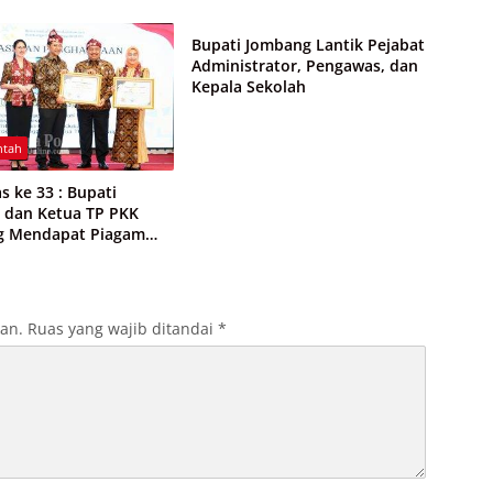
Pemerintah
dan Wifi Rakyat
Kas KPRI Sejahtera
Bupati Jombang Lantik Pejabat
Administrator, Pengawas, dan
Kepala Sekolah
ntah
s ke 33 : Bupati
 dan Ketua TP PKK
g Mendapat Piagam
gaan dari BKKBN RI
kan.
Ruas yang wajib ditandai
*