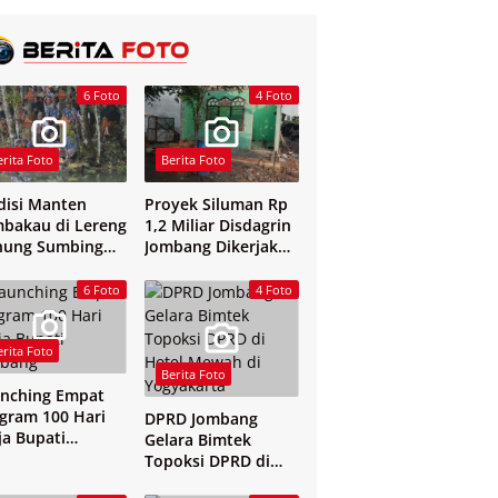
6 Foto
4 Foto
erita Foto
Berita Foto
disi Manten
Proyek Siluman Rp
bakau di Lereng
1,2 Miliar Disdagrin
nung Sumbing
Jombang Dikerjakan
elang
Tanpa Papan Nama
6 Foto
4 Foto
erita Foto
Berita Foto
nching Empat
gram 100 Hari
DPRD Jombang
ja Bupati
Gelara Bimtek
mbang
Topoksi DPRD di
Hotel Mewah di