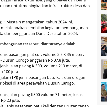
ai infrastruktur fisik yang dibiayai dari Dana
ujuan untuk meningkatkan infrastruktur desa dan
g H.Mustain mengatakan, tahun 2024 ini,
ah melaksanakan sembilan kegiatan pembangunan
yata dari penggunaan Dana Desa tahun 2024.
mbangunan tersebut, diantaranya adalah :
enis pasangan plat cor, volume 3,5 X 35 meter,
ti- Dusun Corogo anggaran Rp 37,8 juta.
enis jalan paving K 300, Volume 213 meter, di
 100 juta.
an (TPJ) jenis pasangan batu kali, dan urugan
erlokasi di area pesawahan Dusun Carogo,
nis jalan paving K300 volume 71 meter, lokasi
Rp 23 juta.
is, jenis pasangan batu kali dengan urugan tanah