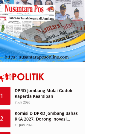
DPRD Jombang Mulai Godok
1
Raperda Kearsipan
7 Juli 2026
Komisi D DPRD Jombang Bahas
2
RKA 2027, Dorong Inovasi
Layanan Ketenagakerjaan
13 Juni 2026
Berbasis Desa