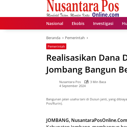
Langsung
ke
konten
Nasional
Ekobis
Investigasi
Hu
Beranda
Pemerintah
Pemerintah
Realisasikan Dana 
Jombang Bangun Ber
Nusantara Pos
3 Min Baca
4 September 2024
Bangunan jalan usaha tani di Dusun janti, yang dibiaya
Pos/Rurin).
JOMBANG, NusantaraPosOnline.Com