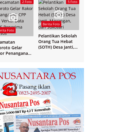
Yogyakarta
2 Foto
5 Foto
Berita Foto
erita Foto
Pelantikan Sekolah
Orang Tua Hebat
camatan
(SOTH) Desa Janti,
oroto Gelar
Mayangan, dan
or Penanganan
Sukosari
 dan Verval Data
S Penerima
sos