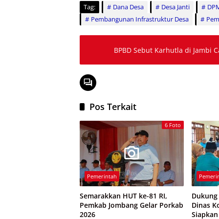
Tag:
Dana Desa
Desa Janti
DPM
Pembangunan Infrastruktur Desa
Pemd
BPBD Sebut Karhutla di Jambi C
Pos Terkait
6 Foto
Pemerintah
Pemeri
Semarakkan HUT ke-81 RI,
Dukung 
Pemkab Jombang Gelar Porkab
Dinas K
2026
Siapkan