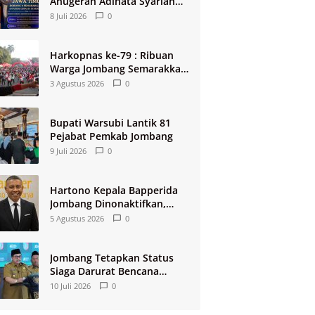
Anugerah Adinata Syariah
2026
8 Juli 2026
0
Harkopnas ke-79 : Ribuan
Warga Jombang Semarakkan
Jalan Sehat Berhadiah 2
3 Agustus 2026
0
Paket Umroh
Bupati Warsubi Lantik 81
Pejabat Pemkab Jombang
9 Juli 2026
0
Hartono Kepala Bapperida
Jombang Dinonaktifkan,
Buntut Raibnya Rp124 Miliar
5 Agustus 2026
0
Kas KPRI Sejahtera
Jombang Tetapkan Status
Siaga Darurat Bencana
Kekeringan dan Kebakaran
10 Juli 2026
0
2026