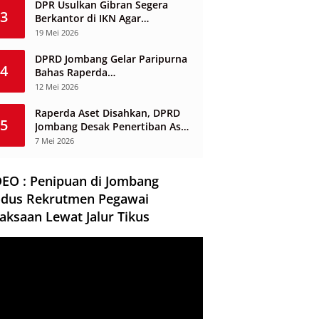
DPR Usulkan Gibran Segera
3
Berkantor di IKN Agar
Infrastruktur Tak Mangkrak dan
19 Mei 2026
Sia-Sia
DPRD Jombang Gelar Paripurna
4
Bahas Raperda
Penyelenggaraan Jasa
12 Mei 2026
Konstruksi
Raperda Aset Disahkan, DPRD
5
Jombang Desak Penertiban Aset
Dikuasai Pihak Ketiga
7 Mei 2026
DEO : Penipuan di Jombang
dus Rekrutmen Pegawai
aksaan Lewat Jalur Tikus
ar