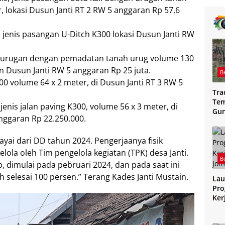
r, lokasi Dusun Janti RT 2 RW 5 anggaran Rp 57,6
jenis pasangan U-Ditch K300 lokasi Dusun Janti RW
aan urugan dengan pemadatan tanah urug volume 130
n Dusun Janti RW 5 anggaran Rp 25 juta.
B
300 volume 64 x 2 meter, di Dusun Janti RT 3 RW 5
Tra
Tem
enis jalan paving K300, volume 56 x 3 meter, di
Gu
nggaran Rp 22.250.000.
Mag
ayai dari DD tahun 2024. Pengerjaanya fisik
lola oleh Tim pengelola kegiatan (TPK) desa Janti.
B
, dimulai pada pebruari 2024, dan pada saat ini
h selesai 100 persen.” Terang Kades Janti Mustain.
Lau
Pro
Ker
Jo