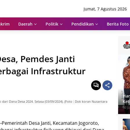
Jumat, 7 Agustus 2026
krim
Daerah
Politik
Pendidikan
Berita Foto
Desa, Pemdes Janti
bagai Infrastruktur
Har
Ket
i dari Dana Desa 2024. Selasa (03/09/2024). (Foto : Dok koran Nusantara
Pen
30 Ju
-
Pemerintah Desa Janti, Kecamatan Jogoroto,