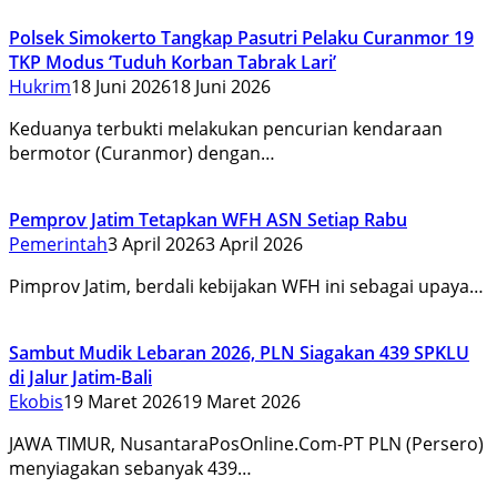
Polsek Simokerto Tangkap Pasutri Pelaku Curanmor 19
TKP Modus ‘Tuduh Korban Tabrak Lari’
Hukrim
18 Juni 2026
18 Juni 2026
Keduanya terbukti melakukan pencurian kendaraan
bermotor (Curanmor) dengan…
Pemprov Jatim Tetapkan WFH ASN Setiap Rabu
Pemerintah
3 April 2026
3 April 2026
Pimprov Jatim, berdali kebijakan WFH ini sebagai upaya…
Sambut Mudik Lebaran 2026, PLN Siagakan 439 SPKLU
di Jalur Jatim-Bali
Ekobis
19 Maret 2026
19 Maret 2026
JAWA TIMUR, NusantaraPosOnline.Com-PT PLN (Persero)
menyiagakan sebanyak 439…