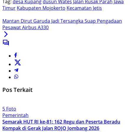
Tag:
desa Kupang
dusun Wates
Jalan Rusak Parah
Jawa
Timur
Kabupaten Mojokerto
Kecamatan Jetis
Mantan Dirut Garuda Jadi Tersangka Suap Pengadaan
Pesawat Airbus A330
Pos Terkait
5 Foto
Pemerintah
Semarak HUT RI ke-81: 162 Regu dan Peserta Beradu
Kompak di Gerak Jalan ROJO Jombang 2026