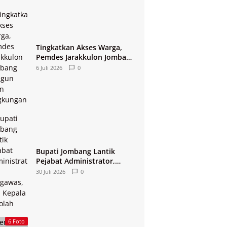
Tingkatkan Akses Warga,
Pemdes Jarakkulon Jombang
Bangun Jalan Lingkungan
6 Juli 2026
0
Bupati Jombang Lantik
Pejabat Administrator,
Pengawas, dan Kepala
30 Juli 2026
0
Sekolah
6 Foto