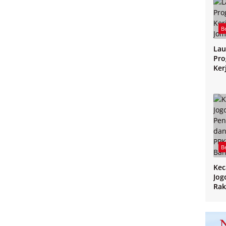
B
Lau
Pro
Ker
Jo
B
Ke
Jog
Rak
CPP
PPK
Ban