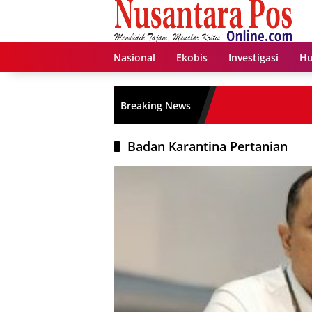
Langsung
ke
konten
Nasional
Ekobis
Investigasi
Hu
Breaking News
Badan Karantina Pertanian