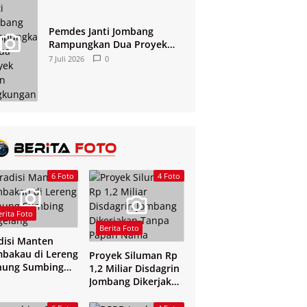
Pemdes Janti Jombang
Rampungkan Dua Proyek
Jalan Lingkungan
7 Juli 2026
0
6 Foto
4 Foto
erita Foto
Berita Foto
disi Manten
bakau di Lereng
Proyek Siluman Rp
nung Sumbing
1,2 Miliar Disdagrin
elang
Jombang Dikerjakan
Tanpa Papan Nama