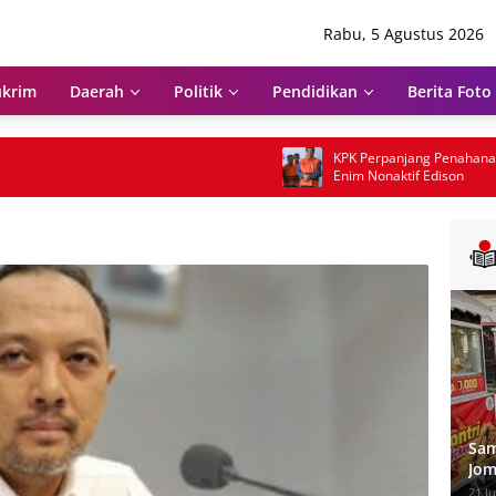
Rabu, 5 Agustus 2026
krim
Daerah
Politik
Pendidikan
Berita Foto
KPK Perpanjang Penahanan Bupati Mua
Enim Nonaktif Edison
Sam
Jom
dan
21 Ju