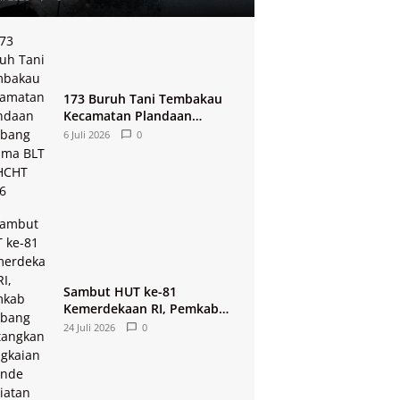
173 Buruh Tani Tembakau
Kecamatan Plandaan
Jombang Terima BLT
6 Juli 2026
0
DBHCHT 2026
Sambut HUT ke-81
Kemerdekaan RI, Pemkab
Jombang Matangkan
24 Juli 2026
0
Rangkaian Agende Kegiatan