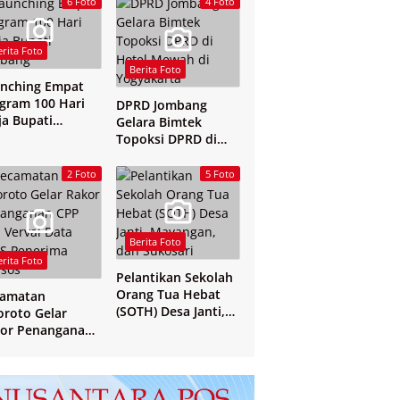
6 Foto
4 Foto
erita Foto
Berita Foto
nching Empat
gram 100 Hari
DPRD Jombang
ja Bupati
Gelara Bimtek
mbang
Topoksi DPRD di
Hotel Mewah di
Yogyakarta
2 Foto
5 Foto
Berita Foto
erita Foto
Pelantikan Sekolah
Orang Tua Hebat
camatan
(SOTH) Desa Janti,
oroto Gelar
Mayangan, dan
or Penanganan
Sukosari
 dan Verval Data
S Penerima
sos