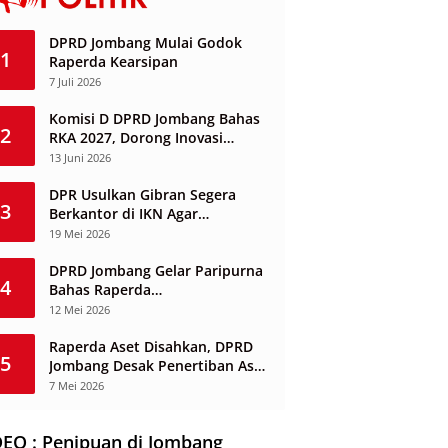
DPRD Jombang Mulai Godok
1
Raperda Kearsipan
7 Juli 2026
Komisi D DPRD Jombang Bahas
2
RKA 2027, Dorong Inovasi
Layanan Ketenagakerjaan
13 Juni 2026
Berbasis Desa
DPR Usulkan Gibran Segera
3
Berkantor di IKN Agar
Infrastruktur Tak Mangkrak dan
19 Mei 2026
Sia-Sia
DPRD Jombang Gelar Paripurna
4
Bahas Raperda
Penyelenggaraan Jasa
12 Mei 2026
Konstruksi
Raperda Aset Disahkan, DPRD
5
Jombang Desak Penertiban Aset
Dikuasai Pihak Ketiga
7 Mei 2026
DEO : Penipuan di Jombang