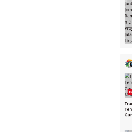
B
Tra
Tem
Gu
Mag