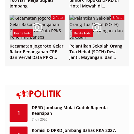
100 Hari Kerja Bupati
Bimtek Topoksi DPRD di
Jombang
Hotel Mewah di
Yogyakarta
2 Foto
5 Foto
Berita Foto
Berita Foto
Kecamatan Jogoroto Gelar
Pelantikan Sekolah Orang
Rakor Penanganan CPP
Tua Hebat (SOTH) Desa
dan Verval Data PPKS
Janti, Mayangan, dan
Penerima Bansos
Sukosari
DPRD Jombang Mulai Godok Raperda
1
Kearsipan
7 Juli 2026
Komisi D DPRD Jombang Bahas RKA 2027,