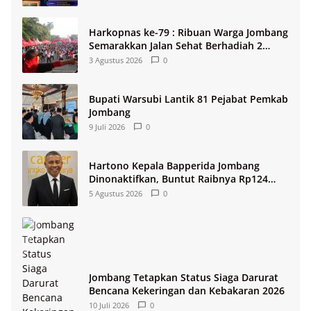
Harkopnas ke-79 : Ribuan Warga Jombang
Semarakkan Jalan Sehat Berhadiah 2
Paket Umroh
3 Agustus 2026
0
Bupati Warsubi Lantik 81 Pejabat Pemkab
Jombang
9 Juli 2026
0
Hartono Kepala Bapperida Jombang
Dinonaktifkan, Buntut Raibnya Rp124
Miliar Kas KPRI Sejahtera
5 Agustus 2026
0
Jombang Tetapkan Status Siaga Darurat
Bencana Kekeringan dan Kebakaran 2026
10 Juli 2026
0