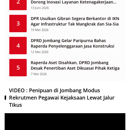
2
Dorong Inovasi Layanan Ketenagakerjaan
Berbasis Desa
13 Juni 2026
DPR Usulkan Gibran Segera Berkantor di IKN
3
Agar Infrastruktur Tak Mangkrak dan Sia-Sia
19 Mei 2026
DPRD Jombang Gelar Paripurna Bahas
4
Raperda Penyelenggaraan Jasa Konstruksi
12 Mei 2026
Raperda Aset Disahkan, DPRD Jombang
5
Desak Penertiban Aset Dikuasai Pihak Ketiga
7 Mei 2026
VIDEO : Penipuan di Jombang Modus
Rekrutmen Pegawai Kejaksaan Lewat Jalur
Tikus
Pemutar
Video