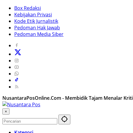
Box Redaksi
Kebijakan Privasi
Kode Etik Jurnalistik
Pedoman Hak Jawab
Pedoman Media Siber
NusantaraPosOnline.Com - Membidik Tajam Menalar Kriti
×
Kategori