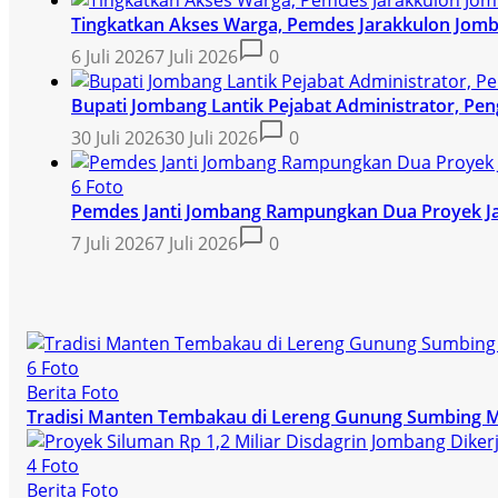
Tingkatkan Akses Warga, Pemdes Jarakkulon Jom
6 Juli 2026
7 Juli 2026
0
Bupati Jombang Lantik Pejabat Administrator, Pe
30 Juli 2026
30 Juli 2026
0
6 Foto
Pemdes Janti Jombang Rampungkan Dua Proyek Ja
7 Juli 2026
7 Juli 2026
0
6 Foto
Berita Foto
Tradisi Manten Tembakau di Lereng Gunung Sumbing 
4 Foto
Berita Foto