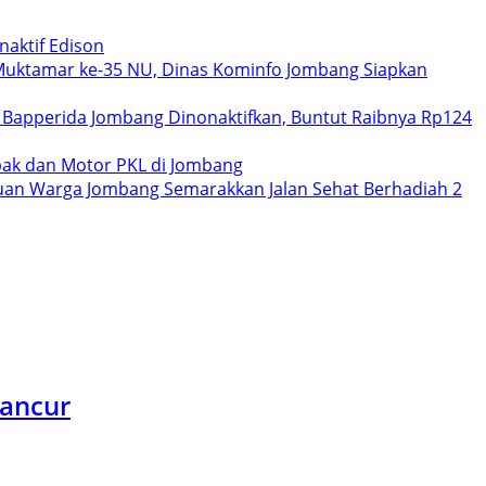
aktif Edison
uktamar ke-35 NU, Dinas Kominfo Jombang Siapkan
 Bapperida Jombang Dinonaktifkan, Buntut Raibnya Rp124
bak dan Motor PKL di Jombang
buan Warga Jombang Semarakkan Jalan Sehat Berhadiah 2
Hancur