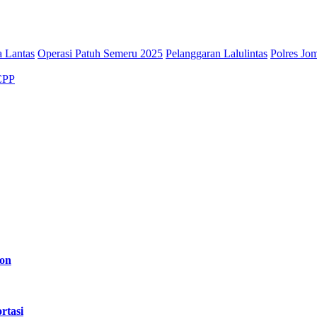
 Lantas
Operasi Patuh Semeru 2025
Pelanggaran Lalulintas
Polres Jo
CPP
son
rtasi