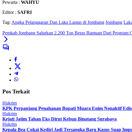
Pewarta :
WAHYU
Editor :
SAFRI
Tag:
Angka Pelanggaran Dan Laka Lantas di Jombang
Jombang
Laka
Pemkab Jombang Salurkan 2.200 Ton Beras Bantuan Dari Program 
Pos Terkait
Hukrim
KPK Perpanjang Penahanan Bupati Muara Enim Nonaktif Edi
Hukrim
Kejati Jatim Tahan Eks Dirut Kebun Binatang Surabaya
Hukrim
Kepala Bea Cukai Kediri Jadi Tersangka Baru Kasus Suap Impo