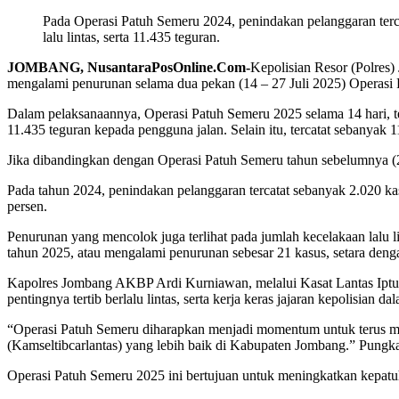
Pada Operasi Patuh Semeru 2024, penindakan pelanggaran terc
lalu lintas, serta 11.435 teguran.
JOMBANG, NusantaraPosOnline.Com-
Kepolisian Resor (Polres)
mengalami penurunan selama dua pekan (14 – 27 Juli 2025) Operasi
Dalam pelaksanaannya, Operasi Patuh Semeru 2025 selama 14 hari, ter
11.435 teguran kepada pengguna jalan. Selain itu, tercatat sebanyak 11
Jika dibandingkan dengan Operasi Patuh Semeru tahun sebelumnya (20
Pada tahun 2024, penindakan pelanggaran tercatat sebanyak 2.020 k
persen.
Penurunan yang mencolok juga terlihat pada jumlah kecelakaan lalu l
tahun 2025, atau mengalami penurunan sebesar 21 kasus, setara deng
Kapolres Jombang AKBP Ardi Kurniawan, melalui Kasat Lantas Iptu Ri
pentingnya tertib berlalu lintas, serta kerja keras jajaran kepolisian
“Operasi Patuh Semeru diharapkan menjadi momentum untuk terus meni
(Kamseltibcarlantas) yang lebih baik di Kabupaten Jombang.” Pungk
Operasi Patuh Semeru 2025 ini bertujuan untuk meningkatkan kepatuh