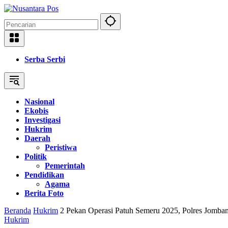
Langsung
ke
konten
Serba Serbi
Nasional
Ekobis
Investigasi
Hukrim
Daerah
Peristiwa
Politik
Pemerintah
Pendidikan
Agama
Berita Foto
Beranda
Hukrim
2 Pekan Operasi Patuh Semeru 2025, Polres Jomba
Hukrim