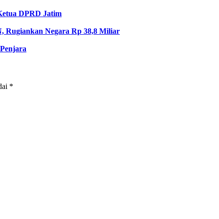
 Ketua DPRD Jatim
, Rugiankan Negara Rp 38,8 Miliar
 Penjara
dai
*