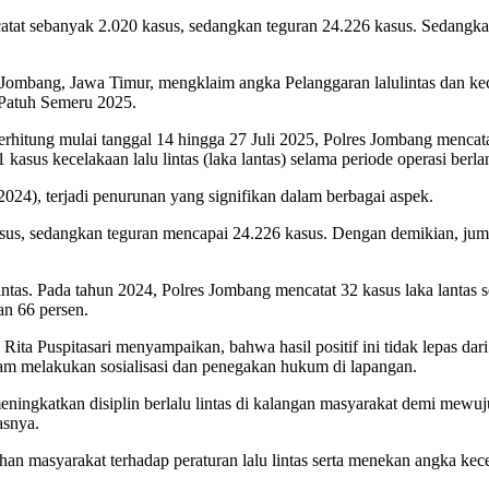
atat sebanyak 2.020 kasus, sedangkan teguran 24.226 kasus. Sedangk
 Jombang, Jawa Timur, mengklaim angka Pelanggaran lalulintas dan kec
 Patuh Semeru 2025.
hitung mulai tanggal 14 hingga 27 Juli 2025, Polres Jombang mencatat
 kasus kecelakaan lalu lintas (laka lantas) selama periode operasi berl
24), terjadi penurunan yang signifikan dalam berbagai aspek.
asus, sedangkan teguran mencapai 24.226 kasus. Dengan demikian, jum
intas. Pada tahun 2024, Polres Jombang mencatat 32 kasus laka lantas 
an 66 persen.
ta Puspitasari menyampaikan, bahwa hasil positif ini tidak lepas dari
 dalam melakukan sosialisasi dan penegakan hukum di lapangan.
ngkatkan disiplin berlalu lintas di kalangan masyarakat demi mewujud
asnya.
an masyarakat terhadap peraturan lalu lintas serta menekan angka ke