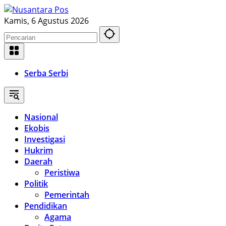
Langsung
ke
Kamis, 6 Agustus 2026
konten
Serba Serbi
Nasional
Ekobis
Investigasi
Hukrim
Daerah
Peristiwa
Politik
Pemerintah
Pendidikan
Agama