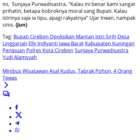
ini, Sunjaya Purwadisastra
.
“Kalau ini benar kami sangat
prihatin, betapa bobroknya moral sang Bupati. Kalau
istrinya saja ia tipu, apagi rakyatnya” Ujar Irwan, nampak
sinis.
(Jun)
Tag:
Bupati Cirebon Dpolisikan Mantan Istri Sirih
Desa
Linggarjati
Elly Indiyanti
Jawa Barat
Kabupaten Kuningan
Penipuan
Polres Kota Cirebon
Sunjaya Purwadisastra
Yudi Alamsyah
Minibus Wisatawan Asal Kudus, Tabrak Pohon, 4 Orang
Tewas