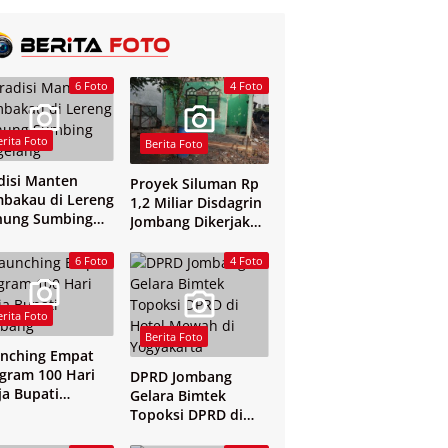
6 Foto
4 Foto
erita Foto
Berita Foto
disi Manten
Proyek Siluman Rp
bakau di Lereng
1,2 Miliar Disdagrin
nung Sumbing
Jombang Dikerjakan
elang
Tanpa Papan Nama
6 Foto
4 Foto
erita Foto
Berita Foto
nching Empat
gram 100 Hari
DPRD Jombang
ja Bupati
Gelara Bimtek
mbang
Topoksi DPRD di
Hotel Mewah di