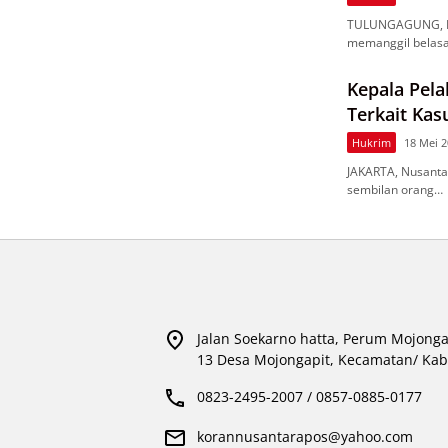
TULUNGAGUNG, Nu
memanggil belas
Kepala Pel
Terkait Kas
Hukrim
18 Mei 
JAKARTA, Nusanta
sembilan orang…
Jalan Soekarno hatta, Perum Mojonga
13 Desa Mojongapit, Kecamatan/ Kab
0823-2495-2007 / 0857-0885-0177
korannusantarapos@yahoo.com