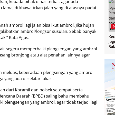
an, kepada pihak dinas terkait agar ada
lu lama, di khawatirkan jalan yang di atasnya padat
ah ambrol lagi jalan bisa ikut ambrol. Jika hujan
B
akibatkan ambrol/longsor susulan. Sebab banyak
Ke
tak.” Kata Agus.
Jog
Rak
kait segera memperbaiki plengsengan yang ambrol.
CPP
pasang bronjong atau alat penahan lainnya agar
PPK
Ban
n meluas, keberadaan plengsengan yang ambrol
yang ada di sekitar lokasi.
an dari Koramil dan polsek setempat serta
Bencana Daerah (BPBD) saling bahu membahu
plengsengan yang ambrol, agar tidak terjadi lagi