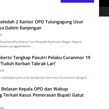
Geledah 2 Kantor OPD Tulungagung Usut
iya Dalem Kanjengan
26
antaraPosOnline.Com-Penyidik Kejaksaan Negeri (Kejari)
akukan penggeledahan…
okerto Tangkap Pasutri Pelaku Curanmor 19
Tuduh Korban Tabrak Lari’
2026
i melakukan pencurian kendaraan bermotor (Curanmor) dengan…
a Belasan Kepala OPD dan Wabup
g Terkait Kasus Pemerasan Bupati Gatut
2026