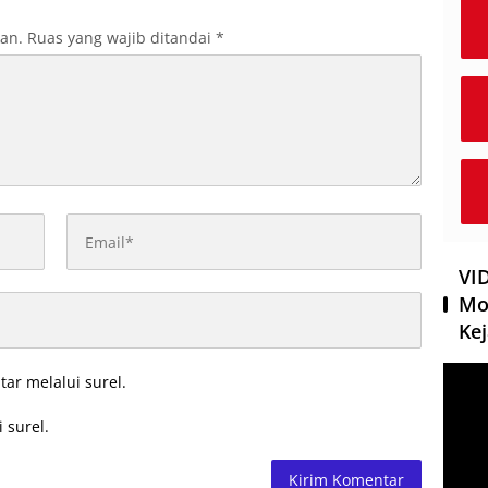
kan.
Ruas yang wajib ditandai
*
VI
Mo
Kej
Pemut
tar melalui surel.
Video
 surel.