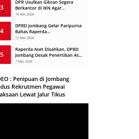
DPR Usulkan Gibran Segera
3
Berkantor di IKN Agar
Infrastruktur Tak Mangkrak dan
19 Mei 2026
Sia-Sia
DPRD Jombang Gelar Paripurna
4
Bahas Raperda
Penyelenggaraan Jasa
12 Mei 2026
Konstruksi
Raperda Aset Disahkan, DPRD
5
Jombang Desak Penertiban Aset
Dikuasai Pihak Ketiga
7 Mei 2026
DEO : Penipuan di Jombang
dus Rekrutmen Pegawai
aksaan Lewat Jalur Tikus
ar