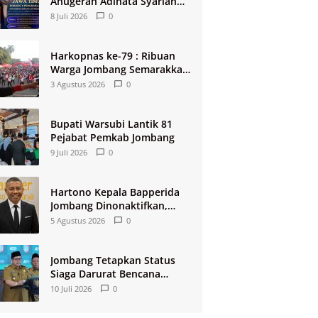
Anugerah Adinata Syariah
2026
8 Juli 2026
0
Harkopnas ke-79 : Ribuan
Warga Jombang Semarakkan
Jalan Sehat Berhadiah 2
3 Agustus 2026
0
Paket Umroh
Bupati Warsubi Lantik 81
Pejabat Pemkab Jombang
9 Juli 2026
0
Hartono Kepala Bapperida
Jombang Dinonaktifkan,
Buntut Raibnya Rp124 Miliar
5 Agustus 2026
0
Kas KPRI Sejahtera
Jombang Tetapkan Status
Siaga Darurat Bencana
Kekeringan dan Kebakaran
10 Juli 2026
0
2026