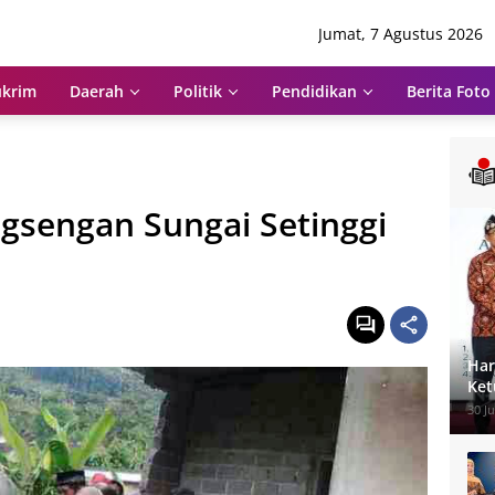
Jumat, 7 Agustus 2026
krim
Daerah
Politik
Pendidikan
Berita Foto
ngsengan Sungai Setinggi
Har
Ket
Pen
30 Ju