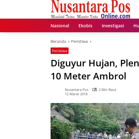
Langsung
ke
konten
Nasional
Ekobis
Investigasi
Hu
Beranda
Peristiwa
Peristiwa
Diguyur Hujan, Ple
10 Meter Ambrol
Nusantara Pos
2 Min Baca
12 Maret 2018