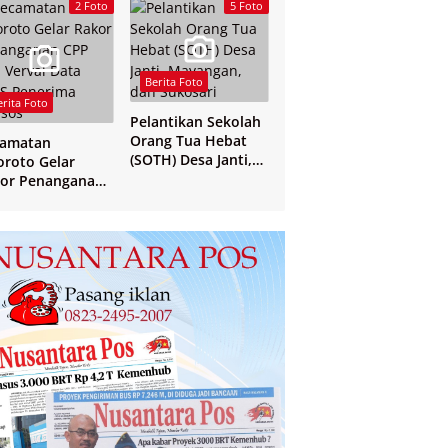
Yogyakarta
2 Foto
5 Foto
Berita Foto
erita Foto
Pelantikan Sekolah
Orang Tua Hebat
camatan
(SOTH) Desa Janti,
oroto Gelar
Mayangan, dan
or Penanganan
Sukosari
 dan Verval Data
S Penerima
sos