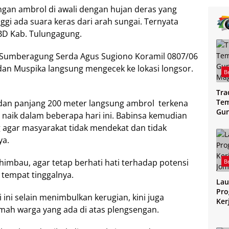
gan ambrol di awali dengan hujan deras yang
ggi ada suara keras dari arah sungai. Ternyata
BD Kab. Tulungagung.
a Sumberagung Serda Agus Sugiono Koramil 0807/06
dan Muspika langsung mengecek ke lokasi longsor.
B
Tra
Tem
 dan panjang 200 meter langsung ambrol terkena
Gu
s naik dalam beberapa hari ini. Babinsa kemudian
Mag
g agar masyarakat tidak mendekat dan tidak
ya.
dihimbau, agar tetap berhati hati terhadap potensi
B
 tempat tinggalnya.
Lau
Pro
ini selain menimbulkan kerugian, kini juga
Ker
ah warga yang ada di atas plengsengan.
Jo