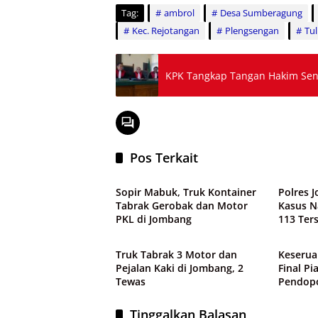
Tag:
ambrol
Desa Sumberagung
Kec. Rejotangan
Plengsengan
Tu
KPK T
Pos Terkait
Peristiwa
Peristi
Sopir Mabuk, Truk Kontainer
Polres 
Tabrak Gerobak dan Motor
Kasus 
PKL di Jombang
113 Ter
Peristiwa
Peristi
Truk Tabrak 3 Motor dan
Keserua
Pejalan Kaki di Jombang, 2
Final Pi
Tewas
Pendop
Tinggalkan Balasan