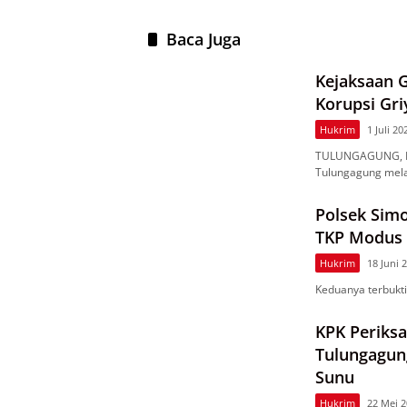
Baca Juga
Kejaksaan 
Korupsi Gr
Hukrim
1 Juli 20
TULUNGAGUNG, Nus
Tulungagung mel
Polsek Sim
TKP Modus ‘
Hukrim
18 Juni 
Keduanya terbukt
KPK Periks
Tulungagun
Sunu
Hukrim
22 Mei 