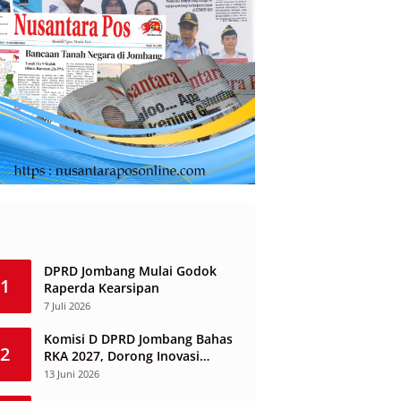
DPRD Jombang Mulai Godok
1
Raperda Kearsipan
7 Juli 2026
Komisi D DPRD Jombang Bahas
2
RKA 2027, Dorong Inovasi
Layanan Ketenagakerjaan
13 Juni 2026
Berbasis Desa