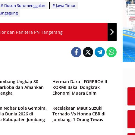
Dusun Suromenggalan
Jawa Timur
lungagung
angkap Tangan Hakim Senior dan Panitera PN Tangerang
wa
Peristiwa
Jombang Ungkap 80
Herman Daru : FORPROV II
Narkoba dan Amankan
KORMI Bakal Dongkrak
sangka
Ekonomi Muara Enim
wa
Peristiwa
n Nobar Bola Gembira,
Kecelakaan Maut Suzuki
ala Dunia 2026 di
Tornado Vs Honda CBR di
o Kabupaten Jombang
Jombang, 1 Orang Tewas