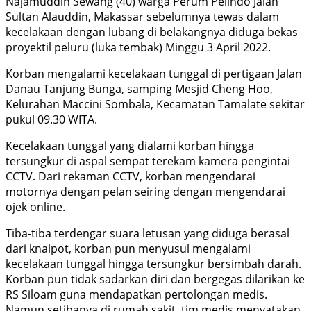
Najamuddin Sewang (40) warga Perum Pelindo Jalan
Sultan Alauddin, Makassar sebelumnya tewas dalam
kecelakaan dengan lubang di belakangnya diduga bekas
proyektil peluru (luka tembak) Minggu 3 April 2022.
Korban mengalami kecelakaan tunggal di pertigaan Jalan
Danau Tanjung Bunga, samping Mesjid Cheng Hoo,
Kelurahan Maccini Sombala, Kecamatan Tamalate sekitar
pukul 09.30 WITA.
Kecelakaan tunggal yang dialami korban hingga
tersungkur di aspal sempat terekam kamera pengintai
CCTV. Dari rekaman CCTV, korban mengendarai
motornya dengan pelan seiring dengan mengendarai
ojek online.
Tiba-tiba terdengar suara letusan yang diduga berasal
dari knalpot, korban pun menyusul mengalami
kecelakaan tunggal hingga tersungkur bersimbah darah.
Korban pun tidak sadarkan diri dan bergegas dilarikan ke
RS Siloam guna mendapatkan pertolongan medis.
Namun setibanya di rumah sakit, tim medis menyatakan