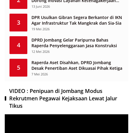
Dorong Inovasi Layanan Ketenagakerjaan
Berbasis Desa
13 Juni 2026
DPR Usulkan Gibran Segera Berkantor di IKN
3
Agar Infrastruktur Tak Mangkrak dan Sia-Sia
19 Mei 2026
DPRD Jombang Gelar Paripurna Bahas
4
Raperda Penyelenggaraan Jasa Konstruksi
12 Mei 2026
Raperda Aset Disahkan, DPRD Jombang
5
Desak Penertiban Aset Dikuasai Pihak Ketiga
7 Mei 2026
VIDEO : Penipuan di Jombang Modus
Rekrutmen Pegawai Kejaksaan Lewat Jalur
Tikus
Pemutar
Video