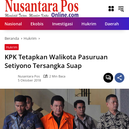
Langsung
ke
konten
Nasional
Ekobis
Investigasi
Hukrim
Daerah
Beranda
Hukrim
Hukrim
KPK Tetapkan Walikota Pasuruan
Setiyono Tersangka Suap
Nusantara Pos
2 Min Baca
5 Oktober 2018