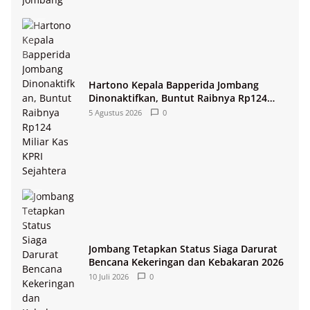
Hartono Kepala Bapperida Jombang
Dinonaktifkan, Buntut Raibnya Rp124
Miliar Kas KPRI Sejahtera
5 Agustus 2026
0
Jombang Tetapkan Status Siaga Darurat
Bencana Kekeringan dan Kebakaran 2026
10 Juli 2026
0