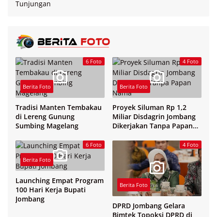
6 Foto
4 Foto
Berita Foto
Berita Foto
Tradisi Manten Tembakau
Proyek Siluman Rp 1,2
di Lereng Gunung
Miliar Disdagrin Jombang
Sumbing Magelang
Dikerjakan Tanpa Papan
Nama
6 Foto
4 Foto
Berita Foto
Launching Empat Program
Berita Foto
100 Hari Kerja Bupati
Jombang
DPRD Jombang Gelara
Bimtek Topoksi DPRD di