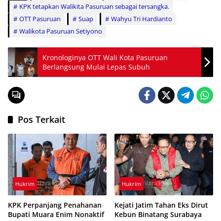
KPK tetapkan Walikita Pasuruan sebagai tersangka.
OTT Pasuruan
Suap
Wahyu Tri Hardianto
Walikota Pasuruan Setiyono
Kronologinya OTT Wali Kota Pasuruan
Berlangsung Mulai Lepas Subuh
Pos Terkait
Hukrim
Hukrim
KPK Perpanjang Penahanan
Kejati Jatim Tahan Eks Dirut
Bupati Muara Enim Nonaktif
Kebun Binatang Surabaya