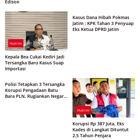
Edison
Hukrim
Kasus Dana Hibah Pokmas
Jatim : KPK Tahan 3 Penyuap
Eks Ketua DPRD Jatim
Hukrim
Kepala Bea Cukai Kediri Jadi
Tersangka Baru Kasus Suap
Importasi
Hukrim
Polisi Tetapkan 3 Tersangka
Korupsi Pengadaan Batu
Bara PLN, Rugiankan Negara
Rp 38,8 Miliar
Hukrim
Korupsi Rp 387 Juta, Eks
Kades di Langkat Dituntut
2,5 Tahun Penjara