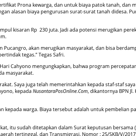
rtifikat Prona kewarga, dan untuk biaya patok tanah, dan m
engan alasan biaya pengurusan surat-surat tanah didesa. P
rkumpul kisaran Rp 230 juta. Jadi ada potensi merugikan p
um.
 Pucangro, akan merugikan masyarakat, dan bisa berdamp
rtindak tegas.” Tegas Safri.
 Hari Cahyono mengungkapkan, bahwa program percepatan p
da masyarakat.
rakat. Saya juga telah memerintahkan kepada staf-staf say
ahyono, kepada
NusantaraPosOnline.Com
, dikantornya BPN Jl
 kepada warga. Biaya tersebut adalah untuk pembelian pat
, itu sudah ditetapkan dalam Surat keputusan bersama (SKB
erah tertinggal, dan Transmigrasi. Nomor : 25/SKB/V/2017