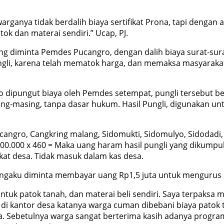
ya tidak berdalih biaya sertifikat Prona, tapi dengan al
tok dan materai sendiri.” Ucap, PJ.
 diminta Pemdes Pucangro, dengan dalih biaya surat-surat 
Pungli, karena telah mematok harga, dan memaksa masyarak
dipungut biaya oleh Pemdes setempat, pungli tersebut berv
ing-masing, tanpa dasar hukum. Hasil Pungli, digunakan un
cangro, Cangkring malang, Sidomukti, Sidomulyo, Sidodad
500.000 x 460 = Maka uang haram hasil pungli yang dikumpu
kat desa. Tidak masuk dalam kas desa.
ngaku diminta membayar uang Rp1,5 juta untuk mengurus pem
tuk patok tanah, dan materai beli sendiri. Saya terpaksa m
 di kantor desa katanya warga cuman dibebani biaya patok t
a. Sebetulnya warga sangat berterima kasih adanya program