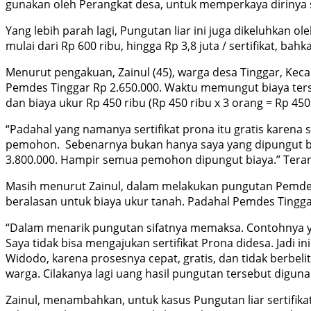
gunakan oleh Perangkat desa, untuk memperkaya dirinya s
Yang lebih parah lagi, Pungutan liar ini juga dikeluhkan
mulai dari Rp 600 ribu, hingga Rp 3,8 juta / sertifikat, bahk
Menurut pengakuan, Zainul (45), warga desa Tinggar, Kec
Pemdes Tinggar Rp 2.650.000. Waktu memungut biaya tersebu
dan biaya ukur Rp 450 ribu (Rp 450 ribu x 3 orang = Rp 450
“Padahal yang namanya sertifikat prona itu gratis karena
pemohon. Sebenarnya bukan hanya saya yang dipungut bia
3.800.000. Hampir semua pemohon dipungut biaya.” Teran
Masih menurut Zainul, dalam melakukan pungutan Pemdes T
beralasan untuk biaya ukur tanah. Padahal Pemdes Tingga
“Dalam menarik pungutan sifatnya memaksa. Contohnya y
Saya tidak bisa mengajukan sertifikat Prona didesa. Jadi
Widodo, karena prosesnya cepat, gratis, dan tidak berbeli
warga. Cilakanya lagi uang hasil pungutan tersebut diguna
Zainul, menambahkan, untuk kasus Pungutan liar sertifikat