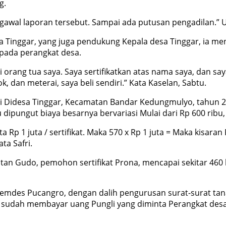
g.
gawal laporan tersebut. Sampai ada putusan pengadilan.” U
a Tinggar, yang juga pendukung Kepala desa Tinggar, ia men
epada perangkat desa.
i orang tua saya. Saya sertifikatkan atas nama saya, dan sa
, dan meterai, saya beli sendiri.” Kata Kaselan, Sabtu.
i Didesa Tinggar, Kecamatan Bandar Kedungmulyo, tahun 20
dipungut biaya besarnya bervariasi Mulai dari Rp 600 ribu, h
ata Rp 1 juta / sertifikat. Maka 570 x Rp 1 juta = Maka kisar
ta Safri.
atan Gudo, pemohon sertifikat Prona, mencapai sekitar 46
emdes Pucangro, dengan dalih pengurusan surat-surat tana
ski sudah membayar uang Pungli yang diminta Perangkat des