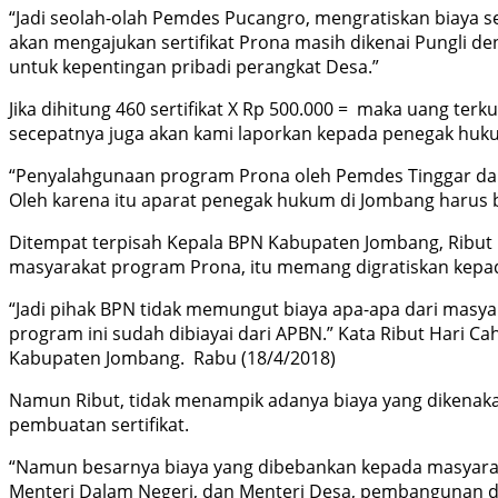
“Jadi seolah-olah Pemdes Pucangro, mengratiskan biaya se
akan mengajukan sertifikat Prona masih dikenai Pungli d
untuk kepentingan pribadi perangkat Desa.”
Jika dihitung 460 sertifikat X Rp 500.000 = maka uang te
secepatnya juga akan kami laporkan kepada penegak huk
“Penyalahgunaan program Prona oleh Pemdes Tinggar dan
Oleh karena itu aparat penegak hukum di Jombang harus be
Ditempat terpisah Kepala BPN Kabupaten Jombang, Ribut
masyarakat program Prona, itu memang digratiskan kepa
“Jadi pihak BPN tidak memungut biaya apa-apa dari masya
program ini sudah dibiayai dari APBN.” Kata Ribut Hari C
Kabupaten Jombang. Rabu (18/4/2018)
Namun Ribut, tidak menampik adanya biaya yang dikenakan
pembuatan sertifikat.
“Namun besarnya biaya yang dibebankan kepada masyarakat
Menteri Dalam Negeri, dan Menteri Desa, pembangunan da