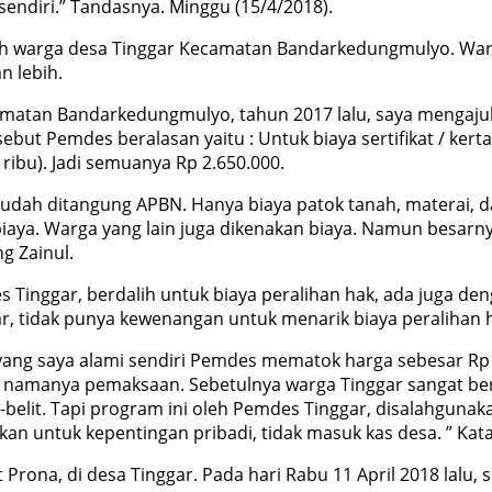
endiri.” Tandasnya. Minggu (15/4/2018).
 oleh warga desa Tinggar Kecamatan Bandarkedungmulyo. War
an lebih.
amatan Bandarkedungmulyo, tahun 2017 lalu, saya mengajuka
t Pemdes beralasan yaitu : Untuk biaya sertifikat / kertas
 ribu). Jadi semuanya Rp 2.650.000.
 sudah ditangung APBN. Hanya biaya patok tanah, materai, 
ya. Warga yang lain juga dikenakan biaya. Namun besarnya
g Zainul.
inggar, berdalih untuk biaya peralihan hak, ada juga deng
r, tidak punya kewenangan untuk menarik biaya peralihan h
ang saya alami sendiri Pemdes mematok harga sebesar Rp 
 ini namanya pemaksaan. Sebetulnya warga Tinggar sangat b
t-belit. Tapi program ini oleh Pemdes Tinggar, disalahguna
kan untuk kepentingan pribadi, tidak masuk kas desa. ” Kata
 Prona, di desa Tinggar. Pada hari Rabu 11 April 2018 lalu,