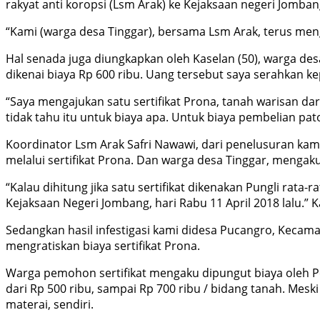
rakyat anti koropsi (Lsm Arak) ke Kejaksaan negeri Jomban
“Kami (warga desa Tinggar), bersama Lsm Arak, terus men
Hal senada juga diungkapkan oleh Kaselan (50), warga des
dikenai biaya Rp 600 ribu. Uang tersebut saya serahkan k
“Saya mengajukan satu sertifikat Prona, tanah warisan dar
tidak tahu itu untuk biaya apa. Untuk biaya pembelian patok
Koordinator Lsm Arak Safri Nawawi, dari penelusuran kam
melalui sertifikat Prona. Dan warga desa Tinggar, mengaku 
“Kalau dihitung jika satu sertifikat dikenakan Pungli rata-r
Kejaksaan Negeri Jombang, hari Rabu 11 April 2018 lalu.” Ka
Sedangkan hasil infestigasi kami didesa Pucangro, Kecam
mengratiskan biaya sertifikat Prona.
Warga pemohon sertifikat mengaku dipungut biaya oleh P
dari Rp 500 ribu, sampai Rp 700 ribu / bidang tanah. Me
materai, sendiri.