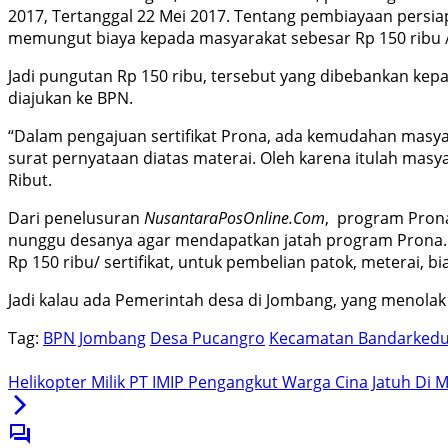
2017, Tertanggal 22 Mei 2017. Tentang pembiayaan persiap
memungut biaya kepada masyarakat sebesar Rp 150 ribu / se
Jadi pungutan Rp 150 ribu, tersebut yang dibebankan kepa
diajukan ke BPN.
“Dalam pengajuan sertifikat Prona, ada kemudahan masyar
surat pernyataan diatas materai. Oleh karena itulah mas
Ribut.
Dari penelusuran
NusantaraPosOnline.Com
, program Prona
nunggu desanya agar mendapatkan jatah program Prona. Ka
Rp 150 ribu/ sertifikat, untuk pembelian patok, meterai, b
Jadi kalau ada Pemerintah desa di Jombang, yang menolak
Tag:
BPN Jombang
Desa Pucangro
Kecamatan Bandarked
Helikopter Milik PT IMIP Pengangkut Warga Cina Jatuh Di 