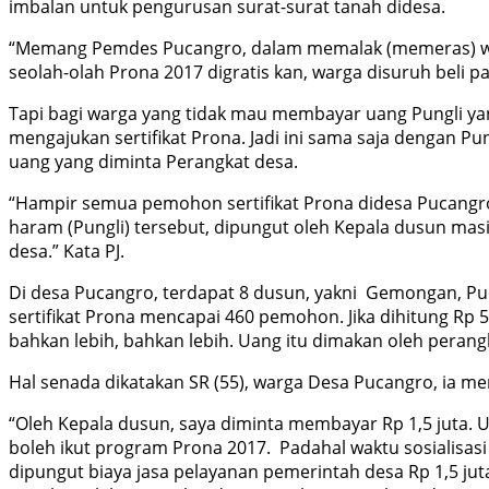
imbalan untuk pengurusan surat-surat tanah didesa.
“Memang Pemdes Pucangro, dalam memalak (memeras) wargan
seolah-olah Prona 2017 digratis kan, warga disuruh beli pa
Tapi bagi warga yang tidak mau membayar uang Pungli yang
mengajukan sertifikat Prona. Jadi ini sama saja dengan 
uang yang diminta Perangkat desa.
“Hampir semua pemohon sertifikat Prona didesa Pucangro 
haram (Pungli) tersebut, dipungut oleh Kepala dusun mas
desa.” Kata PJ.
Di desa Pucangro, terdapat 8 dusun, yakni Gemongan, Pu
sertifikat Prona mencapai 460 pemohon. Jika dihitung Rp 
bahkan lebih, bahkan lebih. Uang itu dimakan oleh perang
Hal senada dikatakan SR (55), warga Desa Pucangro, ia me
“Oleh Kepala dusun, saya diminta membayar Rp 1,5 juta. Un
boleh ikut program Prona 2017. Padahal waktu sosialisasi
dipungut biaya jasa pelayanan pemerintah desa Rp 1,5 jut