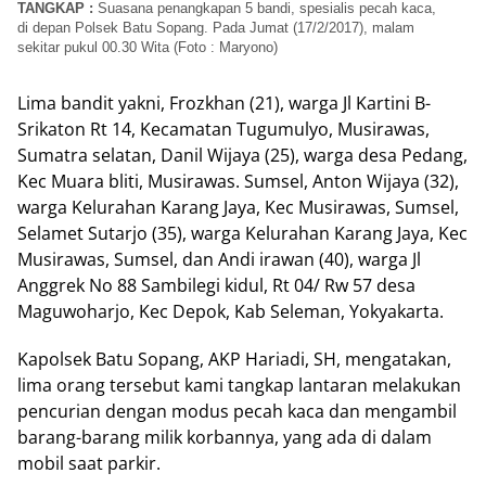
TANGKAP :
Suasana penangkapan 5 bandi, spesialis pecah kaca,
di depan Polsek Batu Sopang. Pada Jumat (17/2/2017), malam
sekitar pukul 00.30 Wita (Foto : Maryono)
Lima bandit yakni, Frozkhan (21), warga Jl Kartini B-
Srikaton Rt 14, Kecamatan Tugumulyo, Musirawas,
Sumatra selatan, Danil Wijaya (25), warga desa Pedang,
Kec Muara bliti, Musirawas. Sumsel, Anton Wijaya (32),
warga Kelurahan Karang Jaya, Kec Musirawas, Sumsel,
Selamet Sutarjo (35), warga Kelurahan Karang Jaya, Kec
Musirawas, Sumsel, dan Andi irawan (40), warga Jl
Anggrek No 88 Sambilegi kidul, Rt 04/ Rw 57 desa
Maguwoharjo, Kec Depok, Kab Seleman, Yokyakarta.
Kapolsek Batu Sopang, AKP Hariadi, SH, mengatakan,
lima orang tersebut kami tangkap lantaran melakukan
pencurian dengan modus pecah kaca dan mengambil
barang-barang milik korbannya, yang ada di dalam
mobil saat parkir.