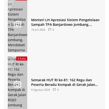
Menteri LH Apresiasi Sistem Pengelolaan
Sampah TPA Banjardowo Jombang,
Mendekati Sempurna
16 Juli 2026
0
5 Foto
Semarak HUT RI ke-81: 162 Regu dan
Peserta Beradu Kompak di Gerak Jalan
ROJO Jombang 2026
9 Agustus 2026
0