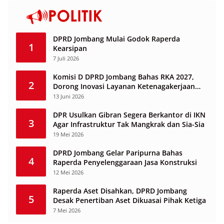
DPRD Jombang Mulai Godok Raperda
1
Kearsipan
7 Juli 2026
Komisi D DPRD Jombang Bahas RKA 2027,
2
Dorong Inovasi Layanan Ketenagakerjaan
Berbasis Desa
13 Juni 2026
DPR Usulkan Gibran Segera Berkantor di IKN
3
Agar Infrastruktur Tak Mangkrak dan Sia-Sia
19 Mei 2026
DPRD Jombang Gelar Paripurna Bahas
4
Raperda Penyelenggaraan Jasa Konstruksi
12 Mei 2026
Raperda Aset Disahkan, DPRD Jombang
5
Desak Penertiban Aset Dikuasai Pihak Ketiga
7 Mei 2026