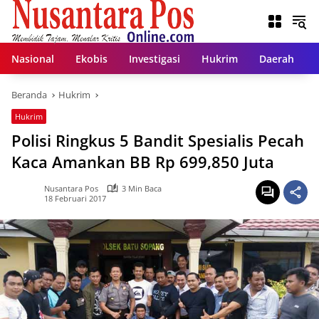
Langsung
ke
konten
Nasional
Ekobis
Investigasi
Hukrim
Daerah
Beranda
Hukrim
Hukrim
Polisi Ringkus 5 Bandit Spesialis Pecah
Kaca Amankan BB Rp 699,850 Juta
Nusantara Pos
3 Min Baca
18 Februari 2017