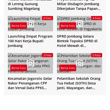
di Lereng Gunung
Miliar Disdagrin Jombang
Sumbing Magelang
Dikerjakan Tanpa Papan
Nama
6 Foto
4 Foto
Berita Foto
Berita Foto
Launching Empat Program
DPRD Jombang Gelara
100 Hari Kerja Bupati
Bimtek Topoksi DPRD di
Jombang
Hotel Mewah di
Yogyakarta
2 Foto
5 Foto
Berita Foto
Berita Foto
Kecamatan Jogoroto Gelar
Pelantikan Sekolah Orang
Rakor Penanganan CPP
Tua Hebat (SOTH) Desa
dan Verval Data PPKS
Janti, Mayangan, dan
Penerima Bansos
Sukosari