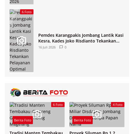
6 Foto
Pemdes Karangpakis Jombang Lantik Kasi
Kesra, Kades Joko Risdianto Tekankan
Pelayanan Optimal
16 Juli 2026
0
6 Foto
4 Foto
Berita Foto
Berita Foto
Tradisi Manten Tembakau
Proyek Siluman Rp 1,2