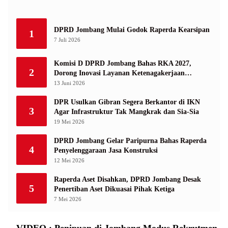
DPRD Jombang Mulai Godok Raperda Kearsipan
1
7 Juli 2026
Komisi D DPRD Jombang Bahas RKA 2027,
2
Dorong Inovasi Layanan Ketenagakerjaan
Berbasis Desa
13 Juni 2026
DPR Usulkan Gibran Segera Berkantor di IKN
3
Agar Infrastruktur Tak Mangkrak dan Sia-Sia
19 Mei 2026
DPRD Jombang Gelar Paripurna Bahas Raperda
4
Penyelenggaraan Jasa Konstruksi
12 Mei 2026
Raperda Aset Disahkan, DPRD Jombang Desak
5
Penertiban Aset Dikuasai Pihak Ketiga
7 Mei 2026