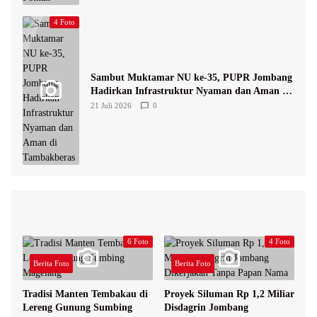
4 Foto
Sambut Muktamar NU ke-35, PUPR Jombang
Hadirkan Infrastruktur Nyaman dan Aman di
Tambakberas
21 Juli 2026
0
6 Foto
4 Foto
Berita Foto
Berita Foto
Tradisi Manten Tembakau di
Proyek Siluman Rp 1,2 Miliar
Lereng Gunung Sumbing
Disdagrin Jombang