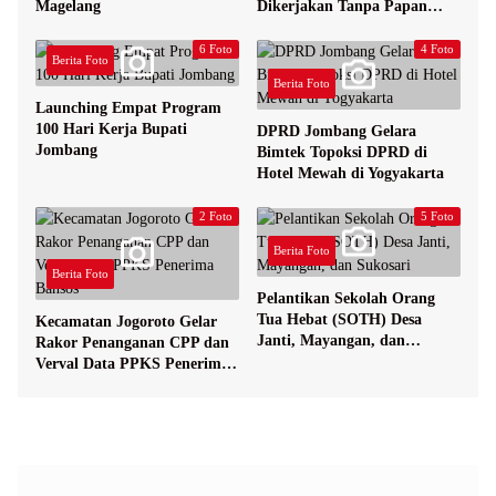
Magelang
Dikerjakan Tanpa Papan
Nama
6 Foto
4 Foto
Berita Foto
Berita Foto
Launching Empat Program
100 Hari Kerja Bupati
DPRD Jombang Gelara
Jombang
Bimtek Topoksi DPRD di
Hotel Mewah di Yogyakarta
2 Foto
5 Foto
Berita Foto
Berita Foto
Pelantikan Sekolah Orang
Tua Hebat (SOTH) Desa
Kecamatan Jogoroto Gelar
Janti, Mayangan, dan
Rakor Penanganan CPP dan
Sukosari
Verval Data PPKS Penerima
Bansos