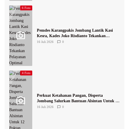
6 Foto
Pemdes Karangpakis Jombang Lantik Kasi
Kesra, Kades Joko Risdianto Tekankan
Pelayanan Optimal
16 Juli 2026
0
4 Foto
Perkuat Ketahanan Pangan, Disperta
Jombang Salurkan Bantuan Alsintan Untuk 12
Poktan
16 Juli 2026
0