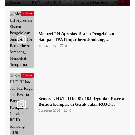
6 Foto
4 Foto
Menteri LH Apresiasi Sistem Pengelolaan
Sampah TPA Banjardowo Jombang,
Mendekati Sempurna
16 Juli 2026
0
5 Foto
Semarak HUT RI ke-81: 162 Regu dan Peserta
Beradu Kompak di Gerak Jalan ROJO
Jombang 2026
9 Agustus 2026
0