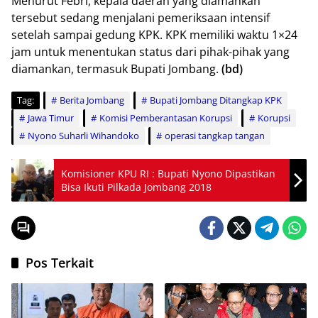
Menurut Febri, kepala daerah yang diamankan
tersebut sedang menjalani pemeriksaan intensif
setelah sampai gedung KPK. KPK memiliki waktu 1×24
jam untuk menentukan status dari pihak-pihak yang
diamankan, termasuk Bupati Jombang.
(bd)
Tag:
Berita Jombang
Bupati Jombang Ditangkap KPK
Jawa Timur
Komisi Pemberantasan Korupsi
Korupsi
Nyono Suharli Wihandoko
operasi tangkap tangan
Komisioner KPU RI : Bupati Nyono Dipastikan
Bisa Ikuti Pilkada Jombang 2018
Pos Terkait