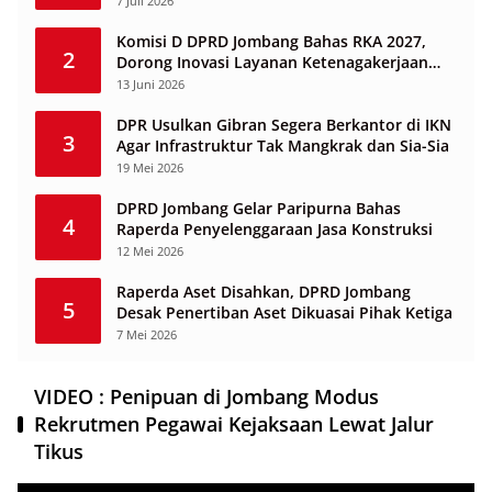
7 Juli 2026
Komisi D DPRD Jombang Bahas RKA 2027,
2
Dorong Inovasi Layanan Ketenagakerjaan
Berbasis Desa
13 Juni 2026
DPR Usulkan Gibran Segera Berkantor di IKN
3
Agar Infrastruktur Tak Mangkrak dan Sia-Sia
19 Mei 2026
DPRD Jombang Gelar Paripurna Bahas
4
Raperda Penyelenggaraan Jasa Konstruksi
12 Mei 2026
Raperda Aset Disahkan, DPRD Jombang
5
Desak Penertiban Aset Dikuasai Pihak Ketiga
7 Mei 2026
VIDEO : Penipuan di Jombang Modus
Rekrutmen Pegawai Kejaksaan Lewat Jalur
Tikus