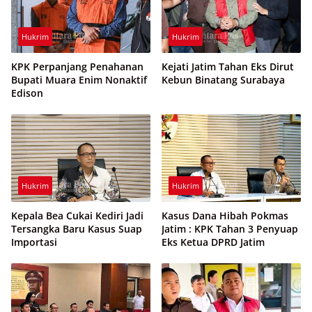
Hukrim
Hukrim
KPK Perpanjang Penahanan
Kejati Jatim Tahan Eks Dirut
Bupati Muara Enim Nonaktif
Kebun Binatang Surabaya
Edison
Hukrim
Hukrim
Kepala Bea Cukai Kediri Jadi
Kasus Dana Hibah Pokmas
Tersangka Baru Kasus Suap
Jatim : KPK Tahan 3 Penyuap
Importasi
Eks Ketua DPRD Jatim