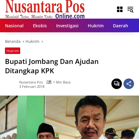
Langsung
ke
konten
Nasional
Ekobis
Investigasi
Hukrim
Daerah
Beranda
Hukrim
Hukrim
Bupati Jombang Dan Ajudan
Ditangkap KPK
Nusantara Pos
1 Min Baca
3 Februari 2018