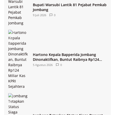
Bupati Warsubi Lantik 81 Pejabat Pemkab
Jombang
9 Juli 2026
0
Hartono Kepala Bapperida Jombang
Dinonaktifkan, Buntut Raibnya Rp124
Miliar Kas KPRI Sejahtera
5 Agustus 2026
0