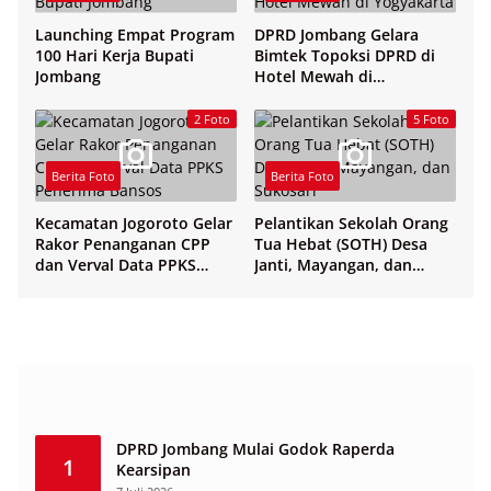
Launching Empat Program
DPRD Jombang Gelara
100 Hari Kerja Bupati
Bimtek Topoksi DPRD di
Jombang
Hotel Mewah di
Yogyakarta
2 Foto
5 Foto
Berita Foto
Berita Foto
Kecamatan Jogoroto Gelar
Pelantikan Sekolah Orang
Rakor Penanganan CPP
Tua Hebat (SOTH) Desa
dan Verval Data PPKS
Janti, Mayangan, dan
Penerima Bansos
Sukosari
DPRD Jombang Mulai Godok Raperda
1
Kearsipan