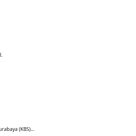
l.
urabaya (KBS)…