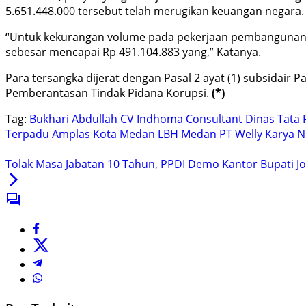
5.651.448.000 tersebut telah merugikan keuangan negara.
“Untuk kekurangan volume pada pekerjaan pembangunan rev
sebesar mencapai Rp 491.104.883 yang,” Katanya.
Para tersangka dijerat dengan Pasal 2 ayat (1) subsidai
Pemberantasan Tindak Pidana Korupsi.
(*)
Tag:
Bukhari Abdullah
CV Indhoma Consultant
Dinas Tata
Terpadu Amplas
Kota Medan
LBH Medan
PT Welly Karya 
Tolak Masa Jabatan 10 Tahun, PPDI Demo Kantor Bupati 