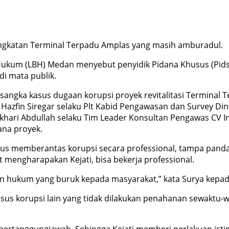
angkatan Terminal Terpadu Amplas yang masih amburadul.
kum (LBH) Medan menyebut penyidik Pidana Khusus (Pidsus
i mata publik.
sangka kasus dugaan korupsi proyek revitalitasi Terminal 
i Hazfin Siregar selaku Plt Kabid Pengawasan dan Survey D
khari Abdullah selaku Tim Leader Konsultan Pengawas CV 
ana proyek.
rus memberantas korupsi secara professional, tampa panda
 mengharapakan Kejati, bisa bekerja professional.
 hukum yang buruk kepada masyarakat,” kata Surya kepada
asus korupsi lain yang tidak dilakukan penahanan sewaktu-w