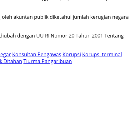
oleh akuntan publik diketahui jumlah kerugian negara
na diubah dengan UU RI Nomor 20 Tahun 2001 Tentang
regar
Konsultan Pengawas
Korupsi
Korupsi terminal
k Ditahan
Tiurma Pangaribuan