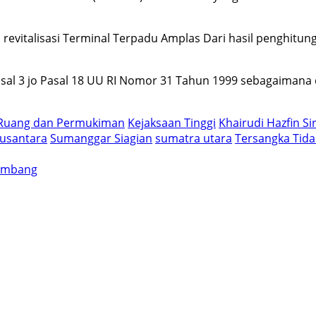
italisasi Terminal Terpadu Amplas Dari hasil penghitung 
r Pasal 3 jo Pasal 18 UU RI Nomor 31 Tahun 1999 sebagaima
 Ruang dan Permukiman
Kejaksaan Tinggi
Khairudi Hazfin Si
Nusantara
Sumanggar Siagian
sumatra utara
Tersangka Tida
Jombang