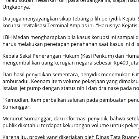
“Kalau sudah melarikan diri para tersangka ini, siapa ma
Ungkapnya.
Dia juga menyayangkan sikap tebang pilih penyidik Kejati
korupsi revitalisasi Terminal Amplas ini. “Harusnya Kejat
LBH Medan mengharapkan bila kasus korupsi ini sampai d
harus melakukan penetapan penahanan saat kasus ini di s
Kepala Seksi Penerangan Hukum (Kasi Penkum) dan Humas
mengembalikan uang kerugian negara sebesar Rp400 juta
Dari hasil penyidikan sementara, penyidik menemukan 6 ite
amburadul. Keenam item volume pekerjaan yang dimaksud 
istalasi jet pump dengan status nihil dan drainase pada n
“Kemudian, item perbaikan saluran pada pembuatan penu
Sumanggar.
Menurut Sumanggar, dari informasi penyidik, bahwa setela
publik diketahui terdapat kekurangan volume untuk pekerj
Karena itu, proyek yang dikerjakan oleh Dinas Tata Rua