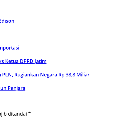
Edison
Importasi
ks Ketua DPRD Jatim
 PLN, Rugiankan Negara Rp 38,8 Miliar
hun Penjara
jib ditandai
*