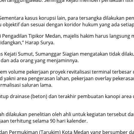
u bertanggungjawab. Sehingga Kejati memberi perlakuan ist
. Sementara kasus korupsi lain, para tersangka dilakukan p
isu objektif dan sesuai dengan koridor hukum yang ada seti
i Pengadilan Tipikor Medan, majelis hakim harus langsung
idangkan,” Harap Surya.
 Kejati Sumut, Sumanggar Siagian mengatakan tidak dilak
 dan ada orang yang menjaminnya.
m volume pekerjaan proyek revitalisasi terminal terbesar d
yakni area pengerasan lahan, pekerjaan overlay pekerasa
ormalisasi saluran lama.
tup drainase (beton) dan terakhir pembuatan kanopi area
h dilakukan penelitian oleh ahli untuk kegiatan tersebut d
aan terhitung selama 90 hari kalender.
ng dan Permukiman (Tarukim) Kota Medan yang bersumber d