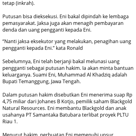
tetap (inkrah).
Putusan bisa dieksekusi. Eni bakal dipindah ke lembaga
pemasyarakat. Jaksa juga akan menagih pembayaran
denda dan uang pengganti kepada Eni.
“Nanti jaksa eksekutor yang melakukan, penagihan uang
pengganti kepada Eni.” kata Ronald
Sebelumnya, Eni telah berjanji bakal melunasi uang
pengganti sebagai putusan hakim. Ia akan minta bantu­an
keluarganya. Suami Eni, Muhammad Al Khadziq ada­lah
Bupati Temanggung, Jawa Tengah.
Dalam putusan hakim disebutkan Eni menerima suap Rp
4,75 miliar dari Johanes B Kotjo, pemilik saham Blackgold
Natural Resources. Eni mem­bantu Blackgold dan anak
usa­hanya PT Samantaka Batubara terlibat proyek PLTU
Riau 1.
Menurut hakim, perbuatan Eni memenuhi unsur