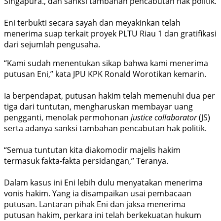
Singapura., dan sanksi tambahan pencabutan hak politik.
Eni terbukti secara sayah dan meyakinkan telah
menerima suap terkait proyek PLTU Riau 1 dan gratifikasi
dari sejumlah pengusaha.
“Kami sudah menentukan sikap bahwa kami menerima
putusan Eni,” kata JPU KPK Ronald Worotikan kemarin.
Ia berpendapat, putusan hakim telah memenuhi dua per
tiga dari tuntutan, mengharuskan membayar uang
pengganti, menolak permohonan
justice collaborator
(JS)
serta adanya sanksi tambahan pencabutan hak politik.
“Semua tuntutan kita diako­modir majelis hakim
termasuk fakta-fakta persidangan,” Teranya.
Dalam kasus ini Eni lebih dulu menyatakan menerima
vonis hakim. Yang ia disampaikan usai pembacaan
putusan. Lantaran pihak Eni dan jaksa menerima
putusan hakim, perkara ini telah berkekuatan hu­kum