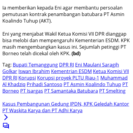
Ia memberikan kepada Eni agar membantu persoalan
pe­mutusan kontrak penambangan batubara PT Asmin
Koalindo Tuhup (AKT).
Eni yang menjabat Wakil Ketua Komisi VII DPR diang­gap
bisa melobi dan mempen­garuhi Kementerian ESDM. KPK
masih mengembangkan kasus ini. Sejumlah petinggi PT
Borneo telah dicekal oleh KPK.
(bd)
Tag:
Bupati Temanggung
DPR RI
Eni Maulani Saragih
Golkar
Iswan Ibrahim
Kementrian ESDM
Ketua Komisi VII
DPR RI
Korupsi
Korupsi proyek PLTU Riau-1
Muhammad
Al Khadziq
Prihadi Santoso
PT Asmin Koalindo Tuhup
PT
Borneo
PT Isargas
PT Samantaka Batubara
PT Smelting
Kasus Pembangunan Gedung IPDN, KPK Geledah Kantor
PT Waskita Karya dan PT Adhi Karya